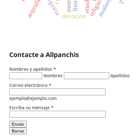
arquidiócesis
modernidad
etnología
memoria
angustia
fiesta
devoción
Contacte a Allpanchis
Nombres y apellidos
*
Nombres
Apellidos
Correo electrónico
*
ejemplo@ejemplo.com
Escriba su mensaje
*
Enviar
Borrar