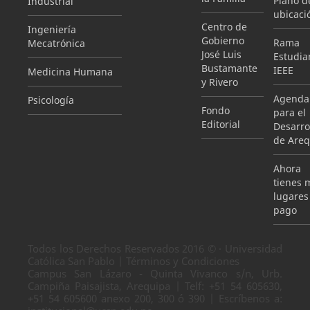
Plano d
Industrial
ubicaci
Centro de
Ingeniería
Gobierno
Rama
Mecatrónica
José Luis
Estudian
Bustamante
IEEE
Medicina Humana
y Rivero
Agenda
Psicología
Fondo
para el
Editorial
Desarro
de Areq
Ahora
tienes 
lugares
pago
Todos los Derechos Reservados 2016 © · Universidad
Católica San Pablo | Términos y Condiciones
Campus San Lázaro - Quinta Vivanco s/n, Urb.
Campiña Paisajista, Arequipa | Telf: +51 54 605630,
+51 54 605600 anexo 200, 300 ó 390 | Escríbenos a: