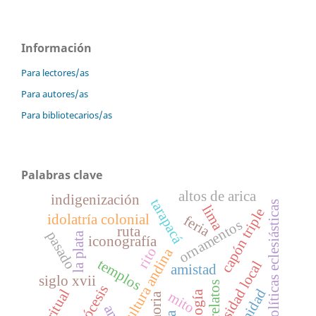
Información
Para lectores/as
Para autores/as
Para bibliotecarios/as
Palabras clave
altos de arica
indigenización
tarapacá
políticas eclesiásticas
lima
capón triple
idolatría colonial
feria
ornamentos
ruta
pasado
la plata
iconografía
rito
cultura andina
templos
religiosidad local
amistad
siglo xvii
relatos
ritual
mito