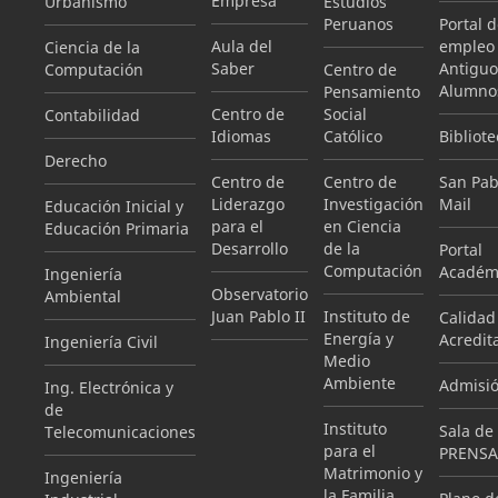
Empresa
Urbanismo
Estudios
Peruanos
Portal 
Aula del
empleo
Ciencia de la
Saber
Antiguo
Computación
Centro de
Alumno
Pensamiento
Centro de
Social
Contabilidad
Idiomas
Católico
Bibliote
Derecho
Centro de
Centro de
San Pab
Liderazgo
Investigación
Mail
Educación Inicial y
para el
en Ciencia
Educación Primaria
Desarrollo
de la
Portal
Computación
Académ
Ingeniería
Observatorio
Ambiental
Juan Pablo II
Instituto de
Calidad
Energía y
Acredit
Ingeniería Civil
Medio
Ambiente
Admisi
Ing. Electrónica y
de
Instituto
Sala de
Telecomunicaciones
para el
PRENSA
Matrimonio y
Ingeniería
la Familia