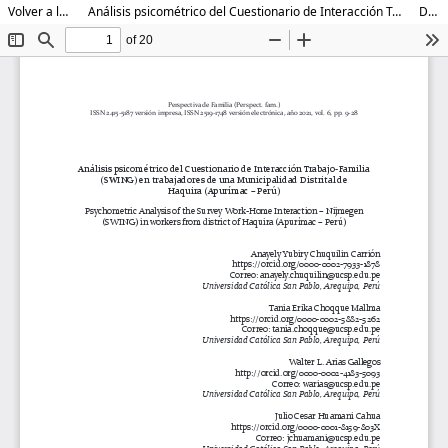
Volver a los detalles del artículo
Análisis psicométrico del Cuestionario de Interacción Trabajo-Familia (SWING) en trabajadores de una Municipalidad Distrital de Haquira (Apurímac – Perú)
Descargar