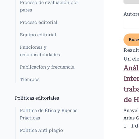
Proceso de evaluación por
pares
Autor
Proceso editorial
Equipo editorial
Busc
Funciones y
Resul
responsabilidades
Un el
Anál
Publicación y frecuencia
Inte
Tiempos
trab
Politicas editoriales
de H
Política de Ética y Buenas
Anayel
Prácticas
Arias 
1 - 1 
Política Anti plagio