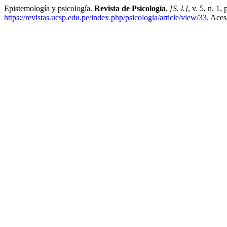
Epistemología y psicología.
Revista de Psicología
,
[S. l.]
, v. 5, n. 1
https://revistas.ucsp.edu.pe/index.php/psicologia/article/view/33
. Aces