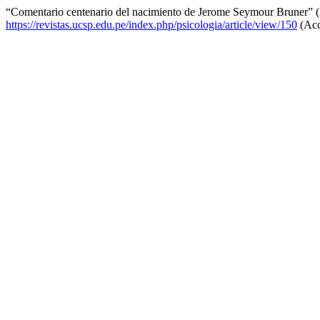
“Comentario centenario del nacimiento de Jerome Seymour Bruner” 
https://revistas.ucsp.edu.pe/index.php/psicologia/article/view/150
(Acc