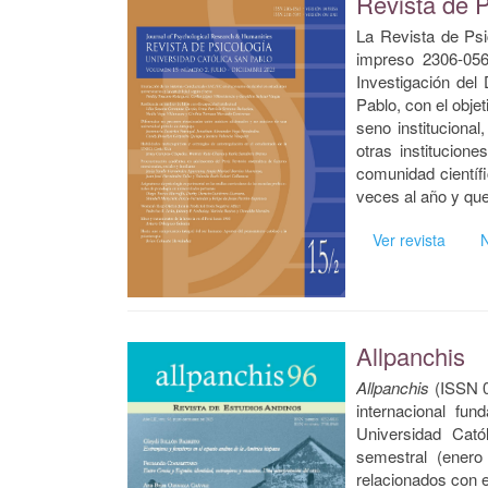
Revista de P
La Revista de Psi
impreso 2306-056
Investigación del
Pablo, con el objet
seno institucional
otras institucion
comunidad científi
veces al año y que
Ver revista
Allpanchis
Allpanchis
(ISSN 0
internacional fu
Universidad Cató
semestral (enero 
relacionados con e