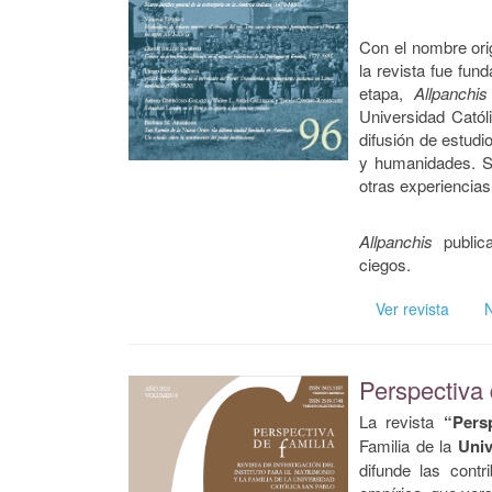
Con el nombre ori
la revista fue fun
etapa,
Allpanchi
Universidad Catól
difusión de estudio
y humanidades. Su
otras experiencia
Allpanchis
publica
ciegos.
Ver revista
Perspectiva 
La revista
“Pers
Familia de la
Univ
difunde las contr