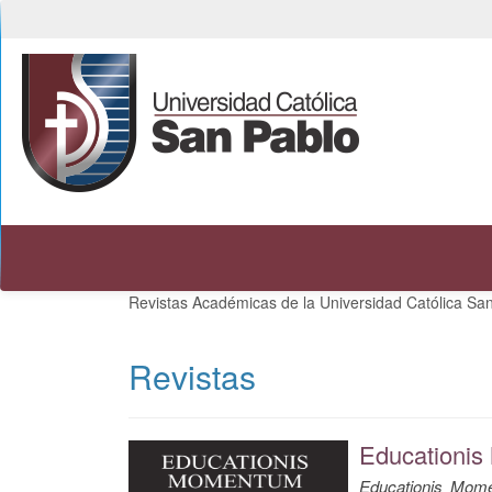
Navegación
principal
Contenido
principal
Barra
lateral
Revistas Académicas de la Universidad Católica San
Revistas
Educationi
Educationis Mom