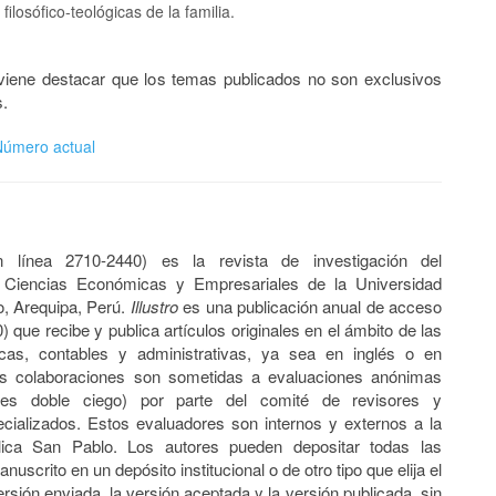
filosófico-teológicas de la familia.
viene destacar que los temas publicados no son exclusivos
s.
Número actual
 línea 2710-2440) es la revista de investigación del
Ciencias Económicas y Empresariales de la Universidad
o, Arequipa, Perú.
Illustro
es una publicación anual de acceso
) que recibe y publica artículos originales en el ámbito de las
cas, contables y administrativas, ya sea en inglés o en
as colaboraciones son sometidas a evaluaciones anónimas
ares doble ciego)
por parte del comité de revisores y
ecializados. Estos evaluadores son internos y externos a la
lica San Pablo. Los autores pueden depositar todas las
uscrito en un depósito institucional o de otro tipo que elija el
versión enviada, la versión aceptada y la versión publicada, sin