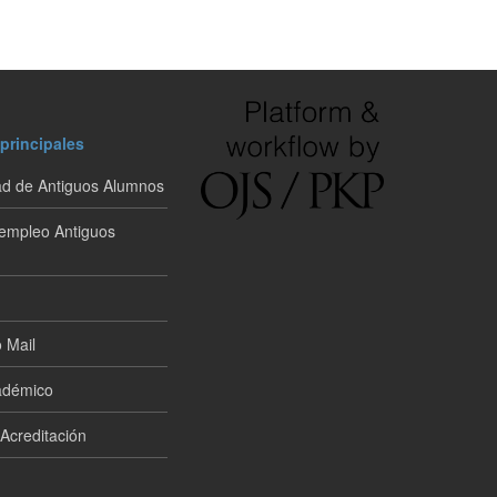
principales
d de Antiguos Alumnos
 empleo Antiguos
 Mail
adémico
 Acreditación