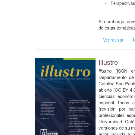
Perspectivas 
Sin embargo, con
de estas temática
Ver revista
Illustro
Illustro
(ISSN en
Departamento de 
Católica San Pabl
abierto (CC BY 4.0
ciencias económi
español. Todas l
(revisión por p
profesionales esp
Universidad Cató
versiones de su man
autor, incluida la 