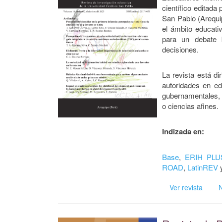
científico editada
San Pablo (Arequi
el ámbito educat
para un debate
decisiones.
La revista está di
autoridades en e
gubernamentales, 
o ciencias afines.
Indizada en:
Base
,
ERIH PLU
ROAD
,
LatinREV
Ver revista