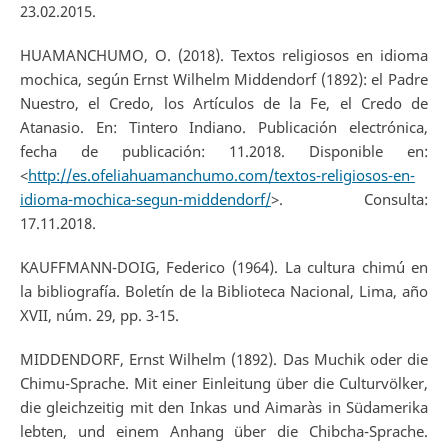
23.02.2015.
HUAMANCHUMO, O. (2018). Textos religiosos en idioma
mochica, según Ernst Wilhelm Middendorf (1892): el Padre
Nuestro, el Credo, los Artículos de la Fe, el Credo de
Atanasio. En: Tintero Indiano. Publicación electrónica,
fecha de publicación: 11.2018. Disponible en:
<
http://es.ofeliahuamanchumo.com/textos-religiosos-en-
idioma-mochica-segun-middendorf/
>. Consulta:
17.11.2018.
KAUFFMANN-DOIG, Federico (1964). La cultura chimú en
la bibliografía. Boletín de la Biblioteca Nacional, Lima, año
XVII, núm. 29, pp. 3-15.
MIDDENDORF, Ernst Wilhelm (1892). Das Muchik oder die
Chimu-Sprache. Mit einer Einleitung über die Culturvölker,
die gleichzeitig mit den Inkas und Aimaràs in Südamerika
lebten, und einem Anhang über die Chibcha-Sprache.