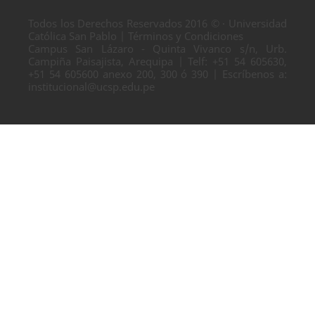
Todos los Derechos Reservados 2016 © · Universidad
Católica San Pablo | Términos y Condiciones
Campus San Lázaro - Quinta Vivanco s/n, Urb.
Campiña Paisajista, Arequipa | Telf: +51 54 605630,
+51 54 605600 anexo 200, 300 ó 390 | Escríbenos a:
institucional@ucsp.edu.pe