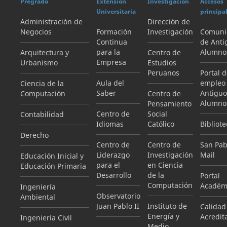
Pregrado
Extensión
Investigación
Accesos
Universitaria
principa
Administración de
Dirección de
Negocios
Formación
Investigación
Comuni
Continua
de Anti
para la
Alumno
Arquitectura y
Centro de
Empresa
Urbanismo
Estudios
Peruanos
Portal 
Aula del
empleo
Ciencia de la
Saber
Antiguo
Computación
Centro de
Alumno
Pensamiento
Centro de
Social
Contabilidad
Idiomas
Católico
Bibliote
Derecho
Centro de
Centro de
San Pab
Liderazgo
Investigación
Mail
Educación Inicial y
para el
en Ciencia
Educación Primaria
Desarrollo
de la
Portal
Computación
Académ
Ingeniería
Observatorio
Ambiental
Juan Pablo II
Instituto de
Calidad
Energía y
Acredit
Ingeniería Civil
Medio