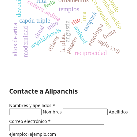
barroco surandino
resimbolización
devoción
ornamentos
ruta
feria
cultura andina
templos
tarapacá
lima
rito
capón triple
mito
angustia
etnología
altos de arica
ritual
amistad
modernidad
arquidiócesis
fiesta
la plata
relatos
pasado
siglo xvii
reciprocidad
Contacte a Allpanchis
Nombres y apellidos
*
Nombres
Apellidos
Correo electrónico
*
ejemplo@ejemplo.com