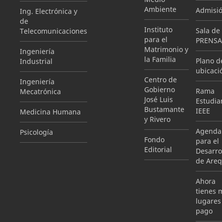
Ambiente
Admisi
Ing. Electrónica y
de
Instituto
Sala de
Telecomunicaciones
para el
PRENSA
Matrimonio y
Ingeniería
la Familia
Plano d
Industrial
ubicaci
Centro de
Ingeniería
Gobierno
Rama
Mecatrónica
José Luis
Estudian
Bustamante
IEEE
Medicina Humana
y Rivero
Agenda
Psicología
Fondo
para el
Editorial
Desarro
de Areq
Ahora
tienes 
lugares
pago