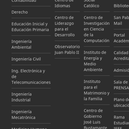
Contabilidad
Idiomas
Católico
Bibliote
Derecho
Centro de
Centro de
San Pab
Liderazgo
Investigación
Mail
Educación Inicial y
para el
en Ciencia
Educación Primaria
Desarrollo
de la
Portal
Computación
Académ
Ingeniería
Observatorio
Ambiental
Juan Pablo II
Instituto de
Calidad
Energía y
Acredit
Ingeniería Civil
Medio
Ambiente
Admisi
Ing. Electrónica y
de
Instituto
Sala de
Telecomunicaciones
para el
PRENSA
Matrimonio y
Ingeniería
la Familia
Plano d
Industrial
ubicaci
Centro de
Ingeniería
Gobierno
Rama
Mecatrónica
José Luis
Estudian
Bustamante
IEEE