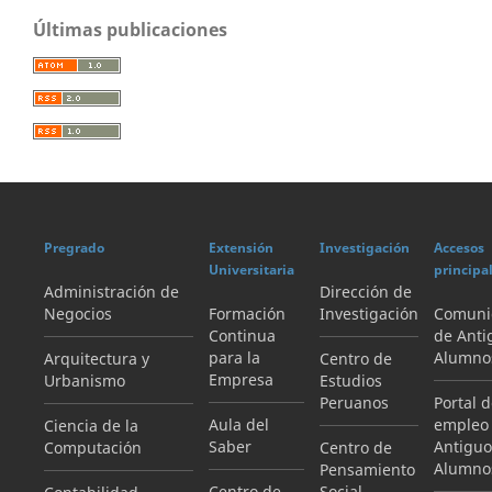
Últimas publicaciones
Pregrado
Extensión
Investigación
Accesos
Universitaria
principa
Administración de
Dirección de
Negocios
Formación
Investigación
Comuni
Continua
de Anti
para la
Alumno
Arquitectura y
Centro de
Empresa
Urbanismo
Estudios
Peruanos
Portal 
Aula del
empleo
Ciencia de la
Saber
Antiguo
Computación
Centro de
Alumno
Pensamiento
Centro de
Social