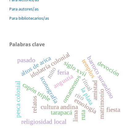
Para autores/as
Para bibliotecarios/as
Palabras clave
idolatría colonial
altos de arica
barroco surandino
pasado
templos
siglo xvii
devoción
mito
feria
angustia
ornamentos
iconografía
ritual
amistad
pesca colonial
capón triple
la plata
matrimonio
rito
relatos
etnología
cultura andina
fiesta
tarapacá
ruta
lima
religiosidad local