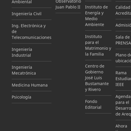
Observatorio
Ambiental
Juan Pablo II
Instituto de
Calidad
Energía y
Acredit
Ingeniería Civil
Medio
Ambiente
Admisi
Ing. Electrónica y
de
Instituto
Sala de
Telecomunicaciones
para el
PRENSA
Matrimonio y
Ingeniería
la Familia
Plano d
Industrial
ubicaci
Centro de
Ingeniería
Gobierno
Rama
Mecatrónica
José Luis
Estudian
Bustamante
IEEE
Medicina Humana
y Rivero
Agenda
Psicología
Fondo
para el
Editorial
Desarro
de Areq
Ahora