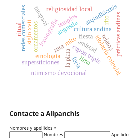
arquidiócesis
tarapacá
redes comerciales
religiosidad local
prácticas andinas
templos
rito
iconografía
angustia
siglo xvii
ornamentos
ritual
cultura andina
fiesta
relatos
idolatría colonial
mito
amistad
ruta
capón triple
la plata
etnología
lima
feria
supersticiones
intimismo devocional
Contacte a Allpanchis
Nombres y apellidos
*
Nombres
Apellidos