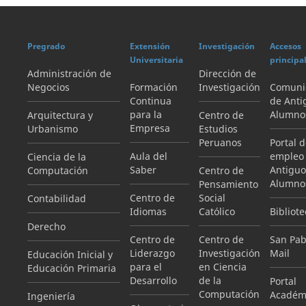
Pregrado
Extensión
Investigación
Accesos
Universitaria
principa
Administración de
Dirección de
Negocios
Formación
Investigación
Comuni
Continua
de Anti
para la
Alumno
Arquitectura y
Centro de
Empresa
Urbanismo
Estudios
Peruanos
Portal 
Aula del
empleo
Ciencia de la
Saber
Antiguo
Computación
Centro de
Alumno
Pensamiento
Centro de
Social
Contabilidad
Idiomas
Católico
Bibliote
Derecho
Centro de
Centro de
San Pab
Liderazgo
Investigación
Mail
Educación Inicial y
para el
en Ciencia
Educación Primaria
Desarrollo
de la
Portal
Computación
Académ
Ingeniería