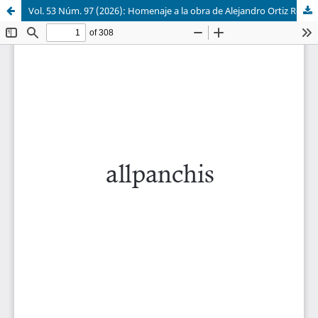
Vol. 53 Núm. 97 (2026): Homenaje a la obra de Alejandro Ortiz Rescaniere