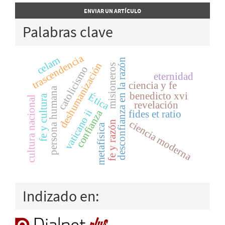
Enviar
ENVIAR UN ARTÍCULO
un
Palabras clave
artículo
trascendencia
celam
desconfianza en la razón
deshumanización
misioneros
catolicismo
eternidad
ciencia y fe
persona humana
benedicto xvi
Ética
fe y cultura
cultura nacional
revelación
vaticano ii
confianza
fides et ratio
ciencia moderna
fe y razón
metafísica
Indizado en: