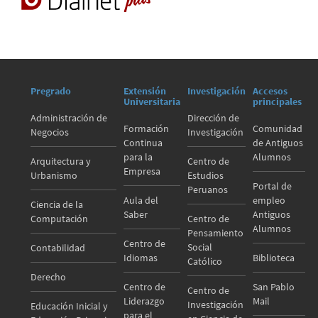
Pregrado
Extensión
Investigación
Accesos
Universitaria
principales
Administración de
Dirección de
Formación
Comunidad
Negocios
Investigación
Continua
de Antiguos
para la
Alumnos
Arquitectura y
Centro de
Empresa
Urbanismo
Estudios
Portal de
Peruanos
Aula del
empleo
Ciencia de la
Saber
Antiguos
Computación
Centro de
Alumnos
Pensamiento
Centro de
Social
Contabilidad
Idiomas
Biblioteca
Católico
Derecho
Centro de
San Pablo
Centro de
Liderazgo
Mail
Investigación
Educación Inicial y
para el