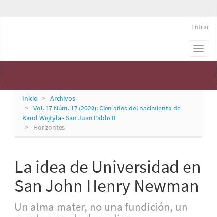
Navegación
principal
Contenido
Entrar
principal
Barra
Persona & Cultura
Toggl
lateral
naviga
Inicio
Archivos
Vol. 17 Núm. 17 (2020): Cien años del nacimiento de
Karol Wojtyla - San Juan Pablo II
Horizontes
La idea de Universidad en
San John Henry Newman
Un alma mater, no una fundición, un