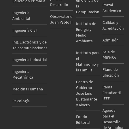
en Ciencia de
Educación Primaria
Desarrollo
Portal
la
Académico
Computación
Ingeniería
Observatorio
Ambiental
Juan Pablo II
Calidad y
Instituto de
Acreditación
Energía y
Ingeniería Civil
Medio
Admisión
Ambiente
Ing. Electrónica y de
Telecomunicaciones
Sala de
Instituto para
PRENSA
el
Ingeniería Industrial
Matrimonio y
Plano de
la Familia
Ingeniería
ubicación
Mecatrónica
Centro de
Rama
Gobierno
Medicina Humana
Estudiantil
José Luis
IEEE
Bustamante
Psicología
y Rivero
Agenda
para el
Fondo
Desarrollo
Editorial
de Arequipa