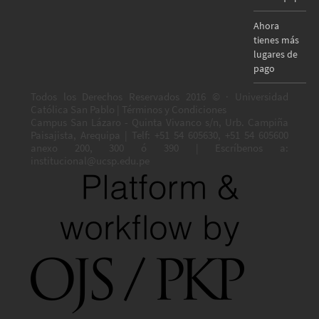
Ahora
tienes más
lugares de
pago
Todos los Derechos Reservados 2016 © · Universidad
Católica San Pablo | Términos y Condiciones
Campus San Lázaro - Quinta Vivanco s/n, Urb. Campiña
Paisajista, Arequipa | Telf: +51 54 605630, +51 54 605600
anexo 200, 300 ó 390 | Escríbenos a:
institucional@ucsp.edu.pe