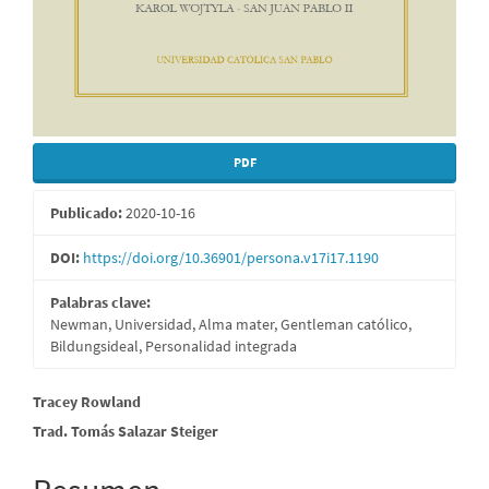
PDF
Publicado:
2020-10-16
DOI:
https://doi.org/10.36901/persona.v17i17.1190
Palabras clave:
Newman, Universidad, Alma mater, Gentleman católico,
Bildungsideal, Personalidad integrada
Contenido
Tracey Rowland
Trad. Tomás Salazar Steiger
principal
del