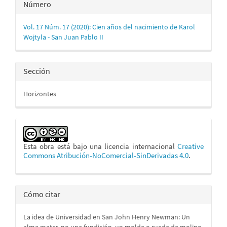
Detalles
Número
del
Vol. 17 Núm. 17 (2020): Cien años del nacimiento de Karol
artículo
Wojtyla - San Juan Pablo II
Sección
Horizontes
Esta obra está bajo una licencia internacional
Creative
Commons Atribución-NoComercial-SinDerivadas 4.0
.
Cómo citar
La idea de Universidad en San John Henry Newman: Un
alma mater, no una fundición, un molde o rueda de molino.