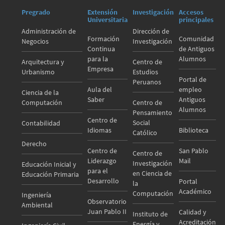
Pregrado
Extensión
Investigación
Accesos
Universitaria
principales
Administración de
Dirección de
Formación
Comunidad
Negocios
Investigación
Continua
de Antiguos
para la
Alumnos
Arquitectura y
Centro de
Empresa
Urbanismo
Estudios
Portal de
Peruanos
Aula del
empleo
Ciencia de la
Saber
Antiguos
Computación
Centro de
Alumnos
Pensamiento
Centro de
Social
Contabilidad
Idiomas
Biblioteca
Católico
Derecho
Centro de
San Pablo
Centro de
Liderazgo
Mail
Investigación
Educación Inicial y
para el
en Ciencia de
Educación Primaria
Desarrollo
Portal
la
Académico
Computación
Ingeniería
Observatorio
Ambiental
Juan Pablo II
Calidad y
Instituto de
Acreditación
Energía y