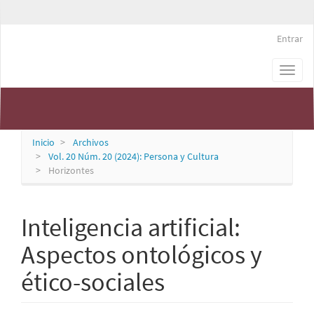
Navegación
principal
Contenido
Entrar
principal
Barra
Persona & Cultura
Toggl
lateral
naviga
Inicio
Archivos
Vol. 20 Núm. 20 (2024): Persona y Cultura
Horizontes
Inteligencia artificial:
Aspectos ontológicos y
ético-sociales