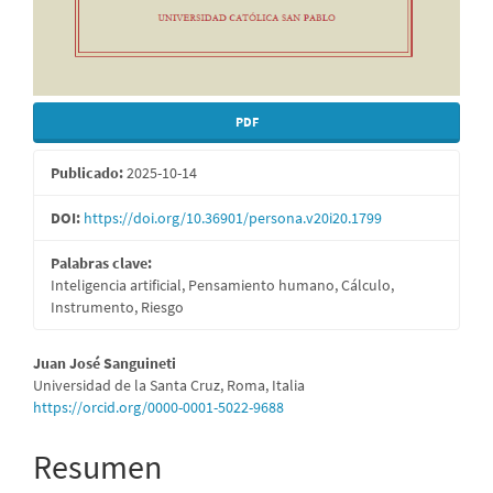
PDF
Publicado:
2025-10-14
DOI:
https://doi.org/10.36901/persona.v20i20.1799
Palabras clave:
Inteligencia artificial, Pensamiento humano, Cálculo,
Instrumento, Riesgo
Contenido
Juan José Sanguineti
Universidad de la Santa Cruz, Roma, Italia
principal
https://orcid.org/0000-0001-5022-9688
del
Resumen
artículo