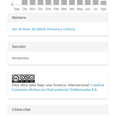
Detalles
Número
del
Vol. 20 Núm. 20 (2024): Persona y Cultura
artículo
Sección
Horizontes
Esta obra está bajo una licencia internacional
Creative
Commons Atribución-NoComercial-SinDerivadas 4.0
.
Cómo citar