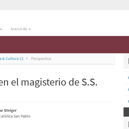
Acerca de
a & Cultura 11
Perspectiva
n el magisterio de S.S.
E
nido
ar Steiger
Católica San Pablo
u
pal