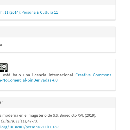
m. 11 (2014): Persona & Cultura 11
lo
va
a está bajo una licencia internacional
Creative Commons
n-NoComercial-SinDerivadas 4.0
.
ar
ia moderna en el magisterio de S.S. Benedicto XVI. (2019).
 Cultura
,
11
(11), 47-73.
i.org/10.36901/persona.v11i11.189