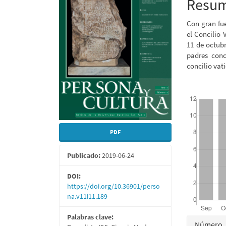
del
del
Resu
artículo
artícu
Con gran fue
el Concilio 
11 de octubr
padres conc
concilio vat
##plugins.them
PDF
Publicado:
2019-06-24
DOI:
https://doi.org/10.36901/perso
na.v11i11.189
Palabras clave:
Detall
Número