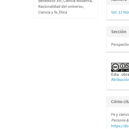
Benedicto XVI, Ciencia Moderna,
del
Racionalidad del universo,
Ciencia y fe, Ética
Vol. 11 Nú
artícu
Sección
Perspecti
Esta obr
Atribució
Cómo cit
Fe y cienc
Persona &
https://do