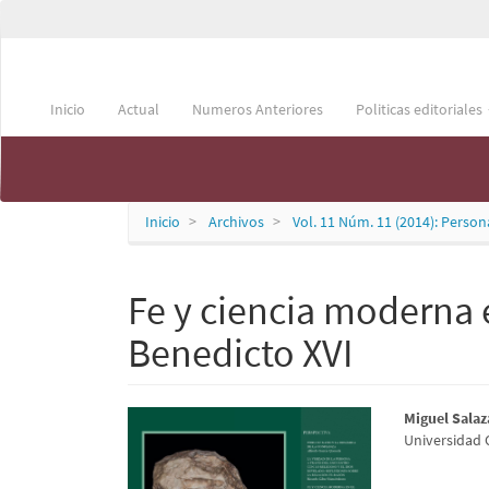
Navegación
principal
Persona & Cultura
Contenido
principal
Barra
Inicio
Actual
Numeros Anteriores
Politicas editoriales
lateral
Inicio
Archivos
Vol. 11 Núm. 11 (2014): Person
Fe y ciencia moderna e
Benedicto XVI
Barra
Conte
Miguel Salaz
Universidad 
lateral
princi