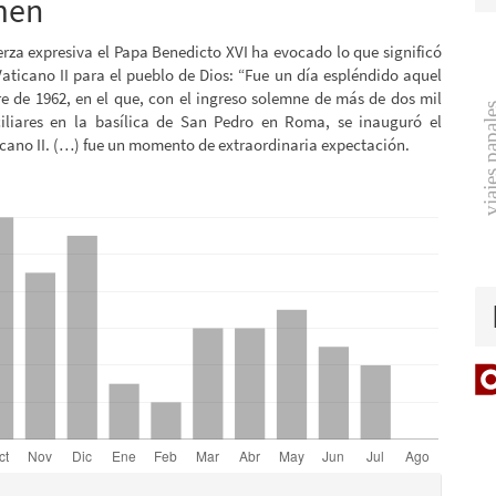
a
men
lo
rza expresiva el Papa Benedicto XVI ha evocado lo que significó
Vaticano II para el pueblo de Dios: “Fue un día espléndido aquel
e de 1962, en el que, con el ingreso solemne de más de dos mil
viajes pa
iliares en la basílica de San Pedro en Roma, se inauguró el
icano II. (…) fue un momento de extraordinaria expectación.
es.bootstrap3.displayStats.downloads##
es