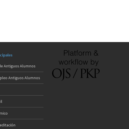
cipales
e Antiguos Alumnos
mpleo Antiguos Alumnos
il
émico
reditación