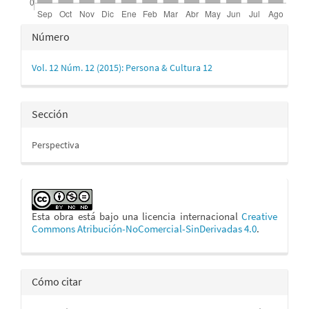
Detalles
Número
del
Vol. 12 Núm. 12 (2015): Persona & Cultura 12
artículo
Sección
Perspectiva
Esta obra está bajo una licencia internacional
Creative
Commons Atribución-NoComercial-SinDerivadas 4.0
.
Cómo citar