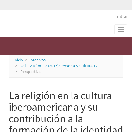
Navegación
principal
Contenido
Entrar
principal
Barra
Persona & Cultura
Toggl
lateral
naviga
Inicio
Archivos
Vol. 12 Núm. 12 (2015): Persona & Cultura 12
Perspectiva
La religión en la cultura
iberoamericana y su
contribución a la
formación de la identidad