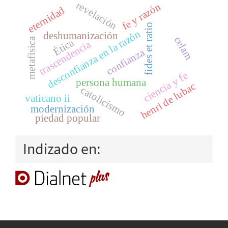
revelación
fe y razón
eternidad
fides et ratio
desconfianza en la razón
deshumanización
celam
metafísica
Ética
trascendencia
confianza
ciencia y fe
persona humana
henri de lubac
catolicismo
vaticano ii
modernización
piedad popular
Indizado en: