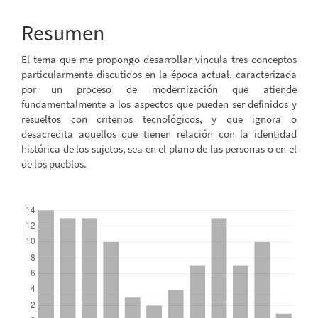
principal
del
Resumen
artículo
El tema que me propongo desarrollar vincula tres conceptos
particularmente discutidos en la época actual, caracterizada
por un proceso de modernización que atiende
fundamentalmente a los aspectos que pueden ser definidos y
resueltos con criterios tecnológicos, y que ignora o
desacredita aquellos que tienen relación con la identidad
histórica de los sujetos, sea en el plano de las personas o en el
de los pueblos.
##plugins.themes.bootstrap3.displayStats.downloads##