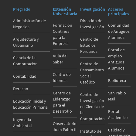
Pregrado
Extensión
Investigación
Accesos
Universitaria
principales
Administración de
Dirección de
Formación
Comunidad
Negocios
Investigación
Continua
de Antiguos
para la
Alumnos
Arquitectura y
Centro de
Empresa
Urbanismo
Estudios
Portal de
Peruanos
Aula del
empleo
Ciencia de la
Saber
Antiguos
Computación
Centro de
Alumnos
Pensamiento
Centro de
Social
Contabilidad
Idiomas
Biblioteca
Católico
Derecho
Centro de
San Pablo
Centro de
Liderazgo
Mail
Investigación
Educación Inicial y
para el
en Ciencia de
Educación Primaria
Desarrollo
Portal
la
Académico
Computación
Ingeniería
Observatorio
Ambiental
Juan Pablo II
Calidad y
Instituto de
Acreditación