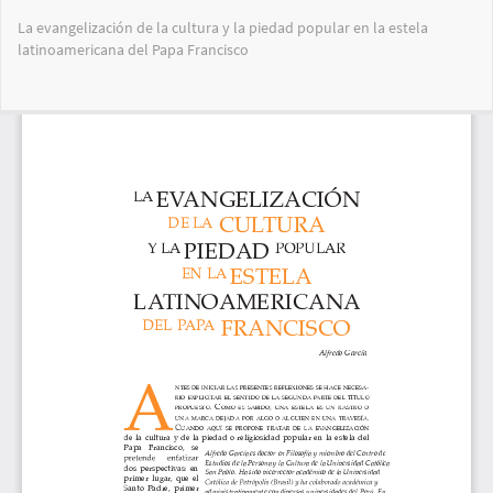
Volver
La evangelización de la cultura y la piedad popular en la estela
a
latinoamericana del Papa Francisco
los
detalles
del
Des
De
artículo
PD