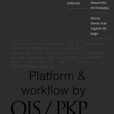
Desarrollo
Editorial
de Arequipa
Ahora
tienes más
lugares de
pago
Todos los Derechos Reservados 2016 © · Universidad
Católica San Pablo | Términos y Condiciones
Campus San Lázaro - Quinta Vivanco s/n, Urb. Campiña
Paisajista, Arequipa | Telf: +51 54 605630, +51 54 605600
anexo 200, 300 ó 390 | Escríbenos a:
institucional@ucsp.edu.pe