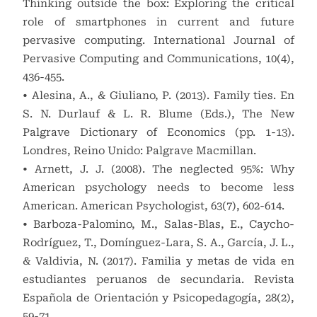
Thinking outside the box: Exploring the critical
role of smartphones in current and future
pervasive computing. International Journal of
Pervasive Computing and Communications, 10(4),
436-455.
• Alesina, A., & Giuliano, P. (2013). Family ties. En
S. N. Durlauf & L. R. Blume (Eds.), The New
Palgrave Dictionary of Economics (pp. 1-13).
Londres, Reino Unido: Palgrave Macmillan.
• Arnett, J. J. (2008). The neglected 95%: Why
American psychology needs to become less
American. American Psychologist, 63(7), 602-614.
• Barboza-Palomino, M., Salas-Blas, E., Caycho-
Rodríguez, T., Domínguez-Lara, S. A., García, J. L.,
& Valdivia, N. (2017). Familia y metas de vida en
estudiantes peruanos de secundaria. Revista
Española de Orientación y Psicopedagogía, 28(2),
59-71.