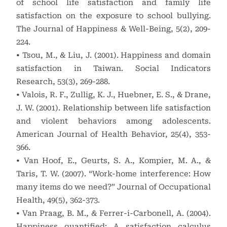
of school life satisfaction and family life
satisfaction on the exposure to school bullying.
The Journal of Happiness & Well-Being, 5(2), 209-
224.
• Tsou, M., & Liu, J. (2001). Happiness and domain
satisfaction in Taiwan. Social Indicators
Research, 53(3), 269-288.
• Valois, R. F., Zullig, K. J., Huebner, E. S., & Drane,
J. W. (2001). Relationship between life satisfaction
and violent behaviors among adolescents.
American Journal of Health Behavior, 25(4), 353-
366.
• Van Hoof, E., Geurts, S. A., Kompier, M. A., &
Taris, T. W. (2007). “Work-home interference: How
many items do we need?” Journal of Occupational
Health, 49(5), 362-373.
• Van Praag, B. M., & Ferrer-i-Carbonell, A. (2004).
Happiness quantified: A satisfaction calculus