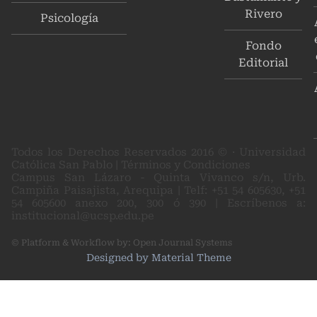
Rivero
Psicología
Fondo
Editorial
Todos los Derechos Reservados 2016 © · Universidad
Católica San Pablo | Términos y Condiciones
Campus San Lázaro - Quinta Vivanco s/n, Urb.
Campiña Paisajista, Arequipa | Telf: +51 54 605630, +51
54 605600 anexo 200, 300 ó 390 | Escríbenos a:
institucional@ucsp.edu.pe
© Platform & Workflow by:
Open Journal Systems
Designed by
Material Theme