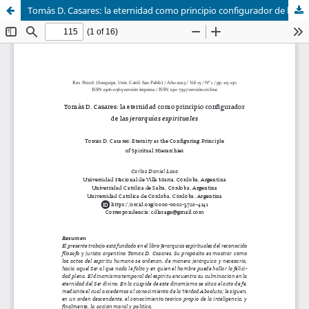
Tomás D. Casares: la eternidad como principio configurador de las jerarquías espirituales