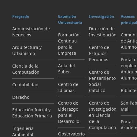
Pregrado
Extensión
Investigación
Accesos
Universitaria
principa
Administración de
Dirección de
Negocios
Formación
Investigación
Comuni
Continua
de Anti
para la
Alumno
Arquitectura y
Centro de
Empresa
Urbanismo
Estudios
Peruanos
Portal 
Aula del
empleo
Ciencia de la
Saber
Antiguo
Computación
Centro de
Alumno
Pensamiento
Centro de
Social
Contabilidad
Idiomas
Católico
Bibliote
Derecho
Centro de
Centro de
San Pab
Liderazgo
Investigación
Mail
Educación Inicial y
para el
en Ciencia
Educación Primaria
Desarrollo
de la
Portal
Computación
Académ
Ingeniería
Observatorio
Ambiental