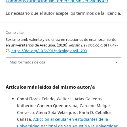
Commons Atribución-NoComercial-SinDerivadas 4.0
.
Es necesario que el autor acepte los terminos de la licencia.
Cómo citar
Sexismo ambivalente y violencia en relaciones de enamoramiento
en universitarios de Arequipa. (2020).
Revista De Psicología
,
9
(1), 47-
73.
https://doi.org/10.36901/psicologia.v9i1.299
Más formatos de cita
Artículos más leídos del mismo autor/a
Conni Flores Toledo, Walter L. Arias Gallegos,
Katherine Gamero Quequezana, Caroline Melgar
Carrasco, Atena Sota Velásquez, Karla D. Ceballos
Canaza,
Adicción al celular en estudiantes de la
universidad nacional de San Agustín y la universidad