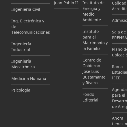
Juan Pablo II
Instituto de
Calidad
Energía y
Acredit
Ingeniería Civil
Medio
Ambiente
Admisi
Ing. Electrónica y
de
Instituto
Sala de
Telecomunicaciones
para el
PRENSA
Matrimonio y
Ingeniería
la Familia
Plano d
Industrial
ubicaci
Centro de
Ingeniería
Gobierno
Rama
Mecatrónica
José Luis
Estudian
Bustamante
IEEE
Medicina Humana
y Rivero
Agenda
Psicología
Fondo
para el
Editorial
Desarro
de Areq
Ahora
tienes 