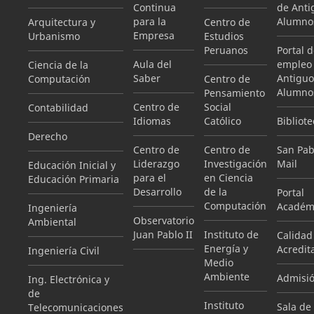
Continua
de Anti
para la
Alumno
Arquitectura y
Centro de
Empresa
Urbanismo
Estudios
Peruanos
Portal 
Aula del
empleo
Ciencia de la
Saber
Antiguo
Computación
Centro de
Alumno
Pensamiento
Centro de
Social
Contabilidad
Idiomas
Católico
Bibliote
Derecho
Centro de
Centro de
San Pab
Liderazgo
Investigación
Mail
Educación Inicial y
para el
en Ciencia
Educación Primaria
Desarrollo
de la
Portal
Computación
Académ
Ingeniería
Observatorio
Ambiental
Juan Pablo II
Instituto de
Calidad
Energía y
Acredit
Ingeniería Civil
Medio
Ambiente
Admisi
Ing. Electrónica y
de
Instituto
Sala de
Telecomunicaciones