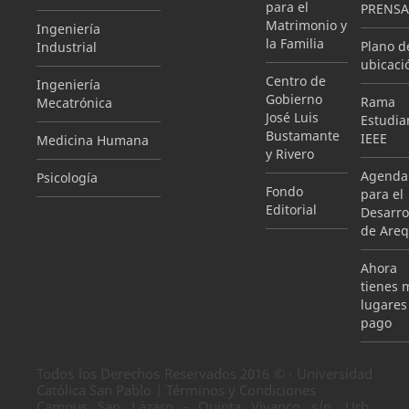
para el
PRENSA
Matrimonio y
Ingeniería
la Familia
Plano d
Industrial
ubicaci
Centro de
Ingeniería
Gobierno
Rama
Mecatrónica
José Luis
Estudian
Bustamante
IEEE
Medicina Humana
y Rivero
Agenda
Psicología
Fondo
para el
Editorial
Desarro
de Areq
Ahora
tienes 
lugares
pago
Todos los Derechos Reservados 2016 © · Universidad
Católica San Pablo | Términos y Condiciones
Campus San Lázaro - Quinta Vivanco s/n, Urb.