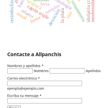
idolatría colonial
resimbolización
ruta
etnología
modernidad
tarapacá
ornamentos
feria
templos
capón triple
devoción
relatos
la plata
rito
ritual
fiesta
Contacte a Allpanchis
Nombres y apellidos
*
Nombres
Apellidos
Correo electrónico
*
ejemplo@ejemplo.com
Escriba su mensaje
*