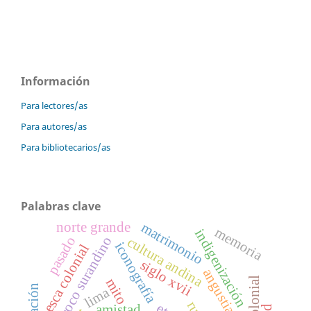
Información
Para lectores/as
Para autores/as
Para bibliotecarios/as
Palabras clave
norte grande
matrimonio
memoria
indigenización
barroco surandino
pasado
cultura andina
iconografía
pesca colonial
siglo xvii
angustia
mito
lima
amistad