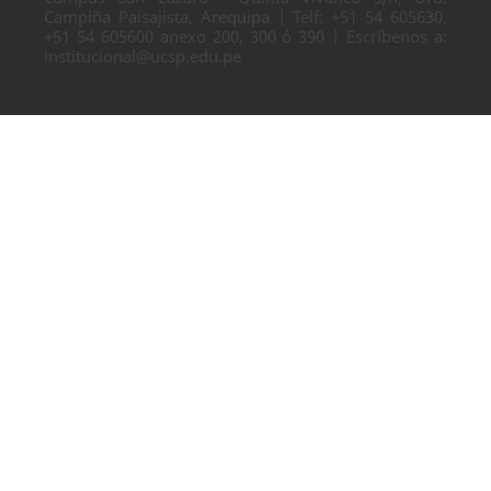
Campiña Paisajista, Arequipa | Telf: +51 54 605630,
+51 54 605600 anexo 200, 300 ó 390 | Escríbenos a:
institucional@ucsp.edu.pe