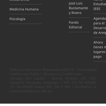
José Luis
Estudian
Bustamante
IEEE
Medicina Humana
y Rivero
Agenda
Psicología
Fondo
para el
Editorial
Desarro
de Areq
Ahora
tienes 
lugares
pago
Todos los Derechos Reservados 2016 © · Universidad
Católica San Pablo | Términos y Condiciones
Campus San Lázaro - Quinta Vivanco s/n, Urb.
Campiña Paisajista, Arequipa | Telf: +51 54 605630,
+51 54 605600 anexo 200, 300 ó 390 | Escríbenos a:
institucional@ucsp.edu.pe