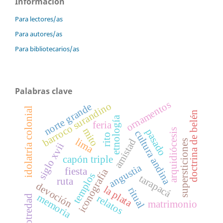
Información
Para lectores/as
Para autores/as
Para bibliotecarios/as
Palabras clave
ornamentos
barroco surandino
norte grande
idolatría colonial
doctrina de belén
etnología
feria
mito
pasado
arquidiócesis
cultura andina
rito
lima
amistad
supersticiones
siglo xvii
capón triple
angustia
fiesta
iconografía
templos
tarapacá
ruta
devoción
la plata
ritual
memoria
relatos
otredad
matrimonio