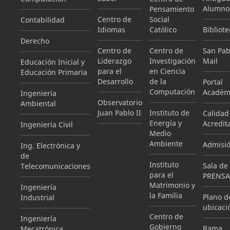
Alumno
Pensamiento
Centro de
Social
Contabilidad
Idiomas
Católico
Bibliote
Derecho
Centro de
Centro de
San Pab
Liderazgo
Investigación
Mail
Educación Inicial y
para el
en Ciencia
Educación Primaria
Desarrollo
de la
Portal
Computación
Académ
Ingeniería
Observatorio
Ambiental
Juan Pablo II
Instituto de
Calidad
Energía y
Acredit
Ingeniería Civil
Medio
Ambiente
Admisi
Ing. Electrónica y
de
Instituto
Sala de
Telecomunicaciones
para el
PRENSA
Matrimonio y
Ingeniería
la Familia
Plano d
Industrial
ubicaci
Centro de
Ingeniería
Gobierno
Rama
Mecatrónica