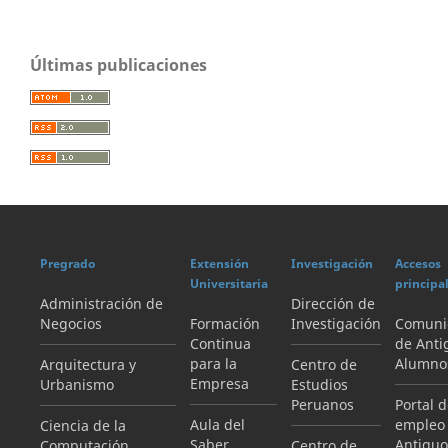
Últimas publicaciones
Pregrado
Extensión
Investigación
Accesos
Universitaria
principa
Administración de
Dirección de
Negocios
Formación
Investigación
Comuni
Continua
de Anti
para la
Alumno
Arquitectura y
Centro de
Empresa
Urbanismo
Estudios
Peruanos
Portal 
Aula del
empleo
Ciencia de la
Saber
Antiguo
Computación
Centro de