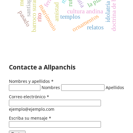
idolatría colonial
barroco surandino
doctrina de belén
la plata
feria
ruta
amistad
matrimonio
cultura andina
pasado
ornamentos
rito
templos
relatos
Contacte a Allpanchis
Nombres y apellidos
*
Nombres
Apellidos
Correo electrónico
*
ejemplo@ejemplo.com
Escriba su mensaje
*