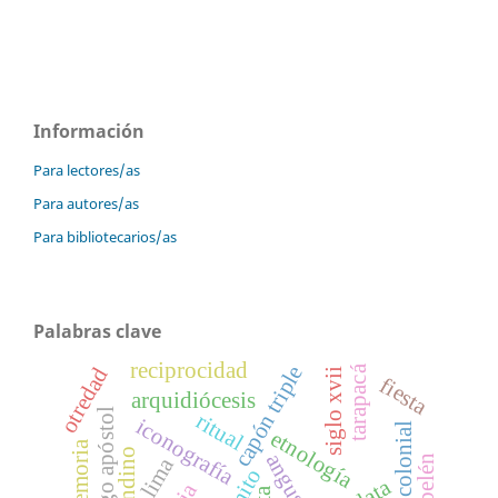
Información
Para lectores/as
Para autores/as
Para bibliotecarios/as
Palabras clave
reciprocidad
capón triple
tarapacá
otredad
siglo xvii
fiesta
arquidiócesis
santiago apóstol
ritual
iconografía
etnología
memoria
angustia
lima
mito