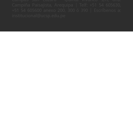
Campiña Paisajista, Arequipa | Telf: +51 54 605630,
+51 54 605600 anexo 200, 300 ó 390 | Escríbenos a:
institucional@ucsp.edu.pe