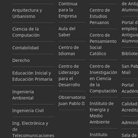
Continua
de Anti
para la
Alumno
Arquitectura y
Centro de
Empresa
Urbanismo
Estudios
Peruanos
Portal 
Aula del
empleo
Ciencia de la
Saber
Antiguo
Computación
Centro de
Alumno
Pensamiento
Centro de
Social
Contabilidad
Idiomas
Católico
Bibliote
Derecho
Centro de
Centro de
San Pab
Liderazgo
Investigación
Mail
Educación Inicial y
para el
en Ciencia
Educación Primaria
Desarrollo
de la
Portal
Computación
Académ
Ingeniería
Observatorio
Ambiental
Juan Pablo II
Instituto de
Calidad
Energía y
Acredit
Ingeniería Civil
Medio
Ambiente
Admisi
Ing. Electrónica y
de
Instituto
Sala de
Telecomunicaciones