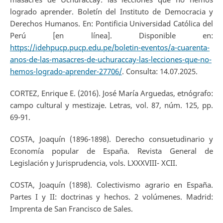
logrado aprender. Boletín del Instituto de Democracia y
Derechos Humanos. En: Pontificia Universidad Católica del
Perú [en línea]. Disponible en:
https://idehpucp.pucp.edu.pe/boletin-eventos/a-cuarenta-
anos-de-las-masacres-de-uchuraccay-las-lecciones-que-no-
hemos-logrado-aprender-27706/
. Consulta: 14.07.2025.
CORTEZ, Enrique E. (2016). José María Arguedas, etnógrafo:
campo cultural y mestizaje. Letras, vol. 87, núm. 125, pp.
69-91.
COSTA, Joaquín (1896-1898). Derecho consuetudinario y
Economía popular de España. Revista General de
Legislación y Jurisprudencia, vols. LXXXVIII- XCII.
COSTA, Joaquín (1898). Colectivismo agrario en España.
Partes I y II: doctrinas y hechos. 2 volúmenes. Madrid:
Imprenta de San Francisco de Sales.