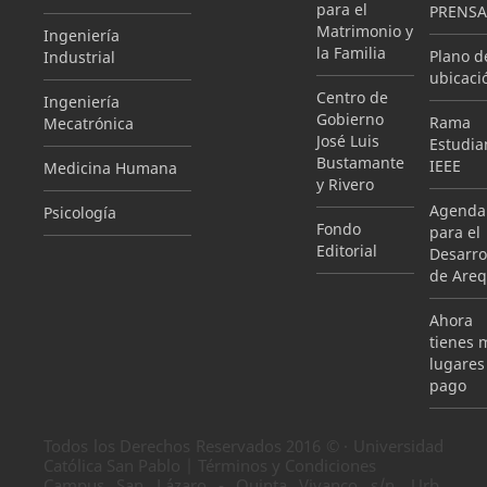
para el
PRENSA
Matrimonio y
Ingeniería
la Familia
Plano d
Industrial
ubicaci
Centro de
Ingeniería
Gobierno
Rama
Mecatrónica
José Luis
Estudian
Bustamante
IEEE
Medicina Humana
y Rivero
Agenda
Psicología
Fondo
para el
Editorial
Desarro
de Areq
Ahora
tienes 
lugares
pago
Todos los Derechos Reservados 2016 © · Universidad
Católica San Pablo | Términos y Condiciones
Campus San Lázaro - Quinta Vivanco s/n, Urb.