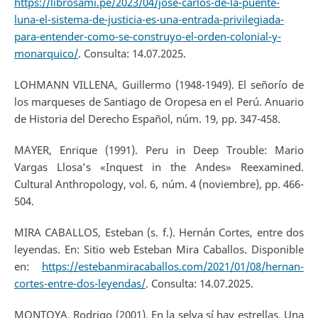
https://librosami.pe/2023/04/jose-carlos-de-la-puente-
luna-el-sistema-de-justicia-es-una-entrada-privilegiada-
para-entender-como-se-construyo-el-orden-colonial-y-
monarquico/
. Consulta: 14.07.2025.
LOHMANN VILLENA, Guillermo (1948-1949). El señorío de
los marqueses de Santiago de Oropesa en el Perú. Anuario
de Historia del Derecho Español, núm. 19, pp. 347-458.
MAYER, Enrique (1991). Peru in Deep Trouble: Mario
Vargas Llosa’s «Inquest in the Andes» Reexamined.
Cultural Anthropology, vol. 6, núm. 4 (noviembre), pp. 466-
504.
MIRA CABALLOS, Esteban (s. f.). Hernán Cortes, entre dos
leyendas. En: Sitio web Esteban Mira Caballos. Disponible
en:
https://estebanmiracaballos.com/2021/01/08/hernan-
cortes-entre-dos-leyendas/
. Consulta: 14.07.2025.
MONTOYA, Rodrigo (2001). En la selva sí hay estrellas. Una