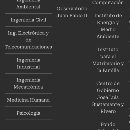
Computación
Ambiental
Observatorio
Juan Pablo II
Instituto de
Ingeniería Civil
Energía y
Medio
Ing. Electrónica y
Ambiente
de
Telecomunicaciones
Instituto
para el
Ingeniería
Matrimonio y
Industrial
la Familia
Ingeniería
Centro de
Mecatrónica
Gobierno
José Luis
Medicina Humana
Bustamante y
Rivero
Psicología
Fondo