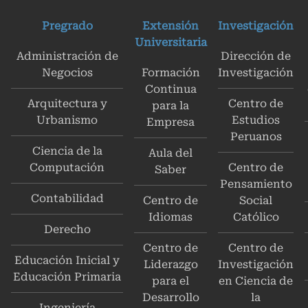
Pregrado
Extensión
Investigación
Universitaria
Administración de
Dirección de
Negocios
Formación
Investigación
Continua
Arquitectura y
Centro de
para la
Urbanismo
Estudios
Empresa
Peruanos
Ciencia de la
Aula del
Computación
Centro de
Saber
Pensamiento
Contabilidad
Centro de
Social
Idiomas
Católico
Derecho
Centro de
Centro de
Educación Inicial y
Liderazgo
Investigación
Educación Primaria
para el
en Ciencia de
Desarrollo
la
Ingeniería