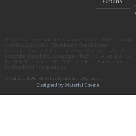
Editorial
Todos los Derechos Reservados 2016 © · Universidad
Católica San Pablo | Términos y Condiciones
Campus San Lázaro - Quinta Vivanco s/n, Urb.
Campiña Paisajista, Arequipa | Telf: +51 54 605630, +51
54 605600 anexo 200, 300 ó 390 | Escríbenos a:
institucional@ucsp.edu.pe
© Platform & Workflow by:
Open Journal Systems
Designed by
Material Theme