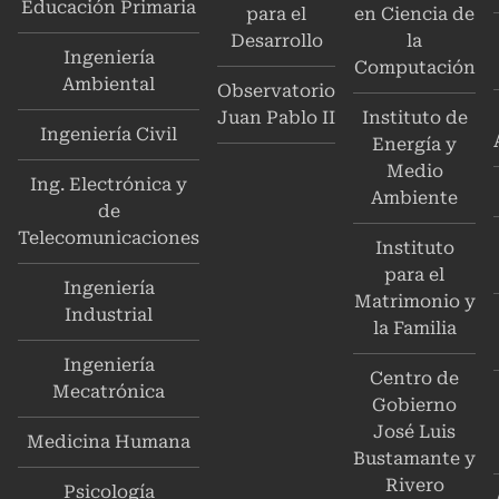
Educación Primaria
para el
en Ciencia de
Desarrollo
la
Ingeniería
Computación
Ambiental
Observatorio
Juan Pablo II
Instituto de
Ingeniería Civil
Energía y
Medio
Ing. Electrónica y
Ambiente
de
Telecomunicaciones
Instituto
para el
Ingeniería
Matrimonio y
Industrial
la Familia
Ingeniería
Centro de
Mecatrónica
Gobierno
José Luis
Medicina Humana
Bustamante y
Rivero
Psicología