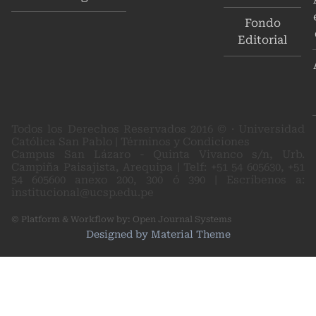
Fondo
Editorial
Todos los Derechos Reservados 2016 © · Universidad
Católica San Pablo | Términos y Condiciones
Campus San Lázaro - Quinta Vivanco s/n, Urb.
Campiña Paisajista, Arequipa | Telf: +51 54 605630, +51
54 605600 anexo 200, 300 ó 390 | Escríbenos a:
institucional@ucsp.edu.pe
© Platform & Workflow by:
Open Journal Systems
Designed by
Material Theme