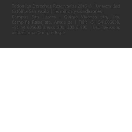
Todos los Derechos Reservados 2016 © · Universidad
Católica San Pablo | Términos y Condiciones
Campus San Lázaro - Quinta Vivanco s/n, Urb.
Campiña Paisajista, Arequipa | Telf: +51 54 605630,
+51 54 605600 anexo 200, 300 ó 390 | Escríbenos a:
institucional@ucsp.edu.pe