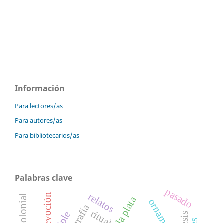
Información
Para lectores/as
Para autores/as
Para bibliotecarios/as
Palabras clave
pasado
relatos
devoción
pesca colonial
la plata
ornamentos
ritual