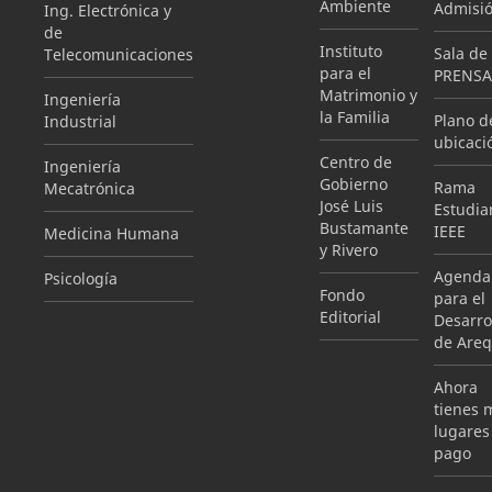
Ambiente
Admisi
Ing. Electrónica y
de
Instituto
Sala de
Telecomunicaciones
para el
PRENSA
Matrimonio y
Ingeniería
la Familia
Plano d
Industrial
ubicaci
Centro de
Ingeniería
Gobierno
Rama
Mecatrónica
José Luis
Estudian
Bustamante
IEEE
Medicina Humana
y Rivero
Agenda
Psicología
Fondo
para el
Editorial
Desarro
de Areq
Ahora
tienes 
lugares
pago