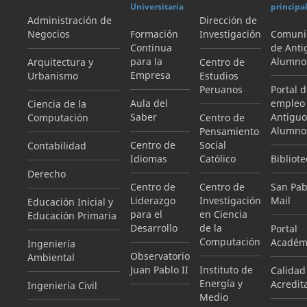
Universitaria
principa
Administración de
Dirección de
Negocios
Formación
Investigación
Comuni
Continua
de Anti
para la
Alumno
Arquitectura y
Centro de
Empresa
Urbanismo
Estudios
Peruanos
Portal 
Aula del
empleo
Ciencia de la
Saber
Antiguo
Computación
Centro de
Alumno
Pensamiento
Centro de
Social
Contabilidad
Idiomas
Católico
Bibliote
Derecho
Centro de
Centro de
San Pab
Liderazgo
Investigación
Mail
Educación Inicial y
para el
en Ciencia
Educación Primaria
Desarrollo
de la
Portal
Computación
Académ
Ingeniería
Observatorio
Ambiental
Juan Pablo II
Instituto de
Calidad
Energía y
Acredit
Ingeniería Civil
Medio