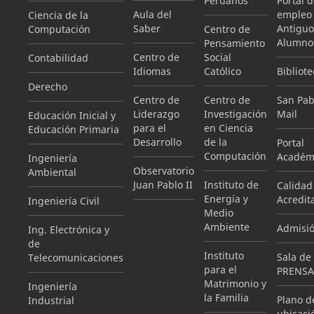
Peruanos
Portal 
Aula del
empleo
Ciencia de la
Saber
Antiguo
Computación
Centro de
Alumno
Pensamiento
Centro de
Social
Contabilidad
Idiomas
Católico
Bibliote
Derecho
Centro de
Centro de
San Pab
Liderazgo
Investigación
Mail
Educación Inicial y
para el
en Ciencia
Educación Primaria
Desarrollo
de la
Portal
Computación
Académ
Ingeniería
Observatorio
Ambiental
Juan Pablo II
Instituto de
Calidad
Energía y
Acredit
Ingeniería Civil
Medio
Ambiente
Admisi
Ing. Electrónica y
de
Instituto
Sala de
Telecomunicaciones
para el
PRENSA
Matrimonio y
Ingeniería
la Familia
Plano d
Industrial
ubicaci