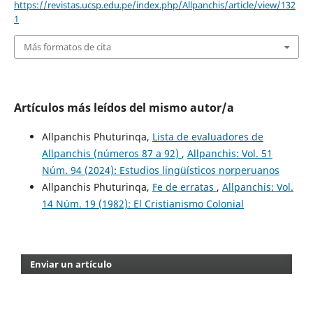
https://revistas.ucsp.edu.pe/index.php/Allpanchis/article/view/132
1
Más formatos de cita
Artículos más leídos del mismo autor/a
Allpanchis Phuturinqa,
Lista de evaluadores de
Allpanchis (números 87 a 92)
,
Allpanchis: Vol. 51
Núm. 94 (2024): Estudios lingüísticos norperuanos
Allpanchis Phuturinqa,
Fe de erratas
,
Allpanchis: Vol.
14 Núm. 19 (1982): El Cristianismo Colonial
Enviar un artículo