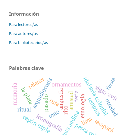
Información
Para lectores/as
Para autores/as
Para bibliotecarios/as
Palabras clave
idolatría colonial
relatos
fiesta
arquidiócesis
ornamentos
memoria
siglo xvii
la plata
angustia
feria
amistad
etnología
pasado
templos
ruta
otredad
rito
ritual
mito
cultura andina
iconografía
capón triple
lima
tarapacá
pesca colonial