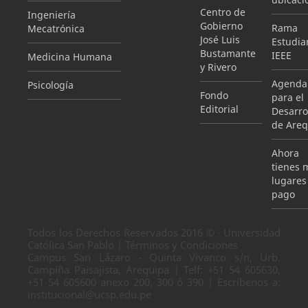
Centro de
Ingeniería
Gobierno
Rama
Mecatrónica
José Luis
Estudian
Bustamante
IEEE
Medicina Humana
y Rivero
Agenda
Psicología
Fondo
para el
Editorial
Desarro
de Areq
Ahora
tienes 
lugares
pago
Todos los Derechos Reservados 2016 © · Universidad
Católica San Pablo | Términos y Condiciones
Campus San Lázaro - Quinta Vivanco s/n, Urb.
Campiña Paisajista, Arequipa | Telf: +51 54 605630,
+51 54 605600 anexo 200, 300 ó 390 | Escríbenos a:
institucional@ucsp.edu.pe