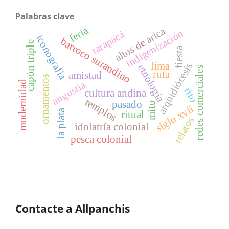
Palabras clave
feria
altos de arica
indigenización
tarapacá
iconografía
barroco surandino
capón triple
fiesta
lima
arquidiócesis
etnología
redes comerciales
ruta
amistad
ornamentos
angustia
modernidad
rito
cultura andina
templos
pasado
mito
siglo xvii
la plata
ritual
relatos
idolatría colonial
pesca colonial
Contacte a Allpanchis