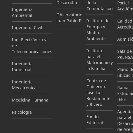
Desarrollo
de la
Portal
Computación
Académ
Ingeniería
Observatorio
Ambiental
Juan Pablo II
Instituto de
Calidad
Energía y
Acredit
Ingeniería Civil
Medio
Ambiente
Admisi
Ing. Electrónica y
de
Instituto
Sala de
Telecomunicaciones
para el
PRENSA
Matrimonio y
Ingeniería
la Familia
Plano d
Industrial
ubicaci
Centro de
Ingeniería
Gobierno
Rama
Mecatrónica
José Luis
Estudian
Bustamante
IEEE
Medicina Humana
y Rivero
Agenda
Psicología
Fondo
para el
Editorial
Desarro
de Areq