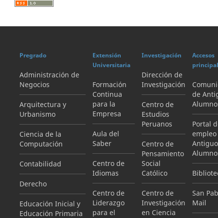
Pregrado
Extensión
Investigación
Accesos
Universitaria
principa
Administración de
Dirección de
Negocios
Formación
Investigación
Comuni
Continua
de Anti
para la
Alumno
Arquitectura y
Centro de
Empresa
Urbanismo
Estudios
Peruanos
Portal 
Aula del
empleo
Ciencia de la
Saber
Antiguo
Computación
Centro de
Alumno
Pensamiento
Centro de
Social
Contabilidad
Idiomas
Católico
Bibliote
Derecho
Centro de
Centro de
San Pab
Liderazgo
Investigación
Mail
Educación Inicial y
para el
en Ciencia
Educación Primaria