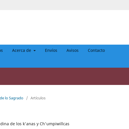
os
Acerca de
Envíos
Avisos
Contacto
 de lo Sagrado
/
Artículos
dina de los k'anas y Ch'umpiwillcas