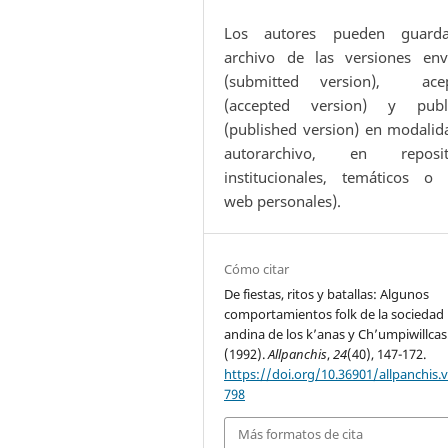
Los autores pueden guard
archivo de las versiones env
(submitted version), ace
(accepted version) y publ
(published version) en modalid
autorarchivo, en reposit
institucionales, temáticos o s
web personales).
Cómo citar
De fiestas, ritos y batallas: Algunos
comportamientos folk de la sociedad
andina de los k’anas y Ch’umpiwillcas
(1992).
Allpanchis
,
24
(40), 147-172.
https://doi.org/10.36901/allpanchis.v
798
Más formatos de cita