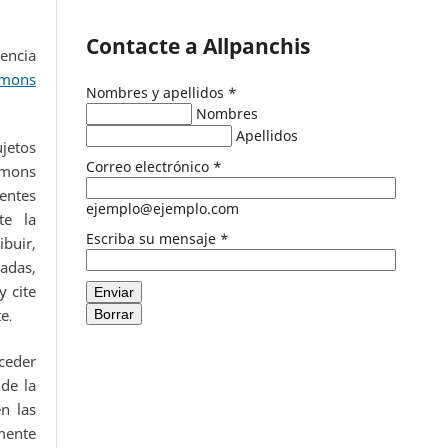
Contacte a Allpanchis
encia
mons
Nombres y apellidos
*
Nombres
Apellidos
ujetos
Correo electrónico
*
mmons
entes
ejemplo@ejemplo.com
te la
Escriba su mensaje
*
buir,
adas,
 cite
Enviar
te
Borrar
.
eder
de la
n las
ente