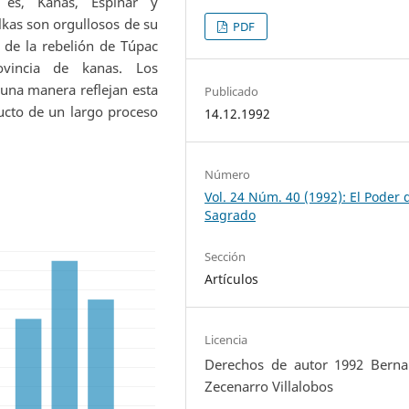
 es, Kanas, Espinar y
lkas son orgullosos de su
PDF
s de la rebelión de Túpac
vincia de kanas. Los
una manera reflejan esta
Publicado
ucto de un largo proceso
14.12.1992
Número
Vol. 24 Núm. 40 (1992): El Poder 
Sagrado
Sección
Artículos
Licencia
Derechos de autor 1992 Berna
Zecenarro Villalobos