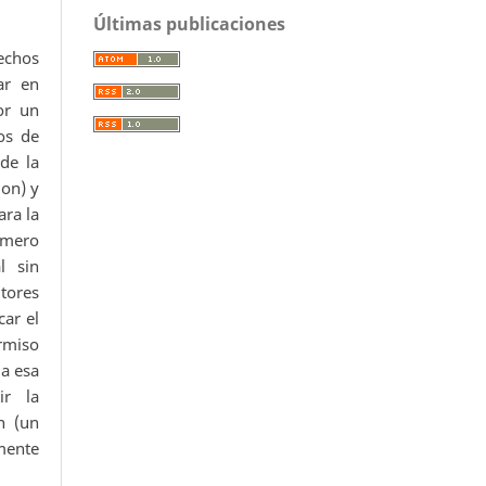
Últimas publicaciones
echos
ar en
or un
os de
 de la
ion) y
ara la
úmero
l sin
utores
car el
ermiso
da esa
ir la
n (un
mente