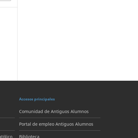
Accesos principales
Comunidad de Antiguos Alumnos
Portal de empleo Antiguos Alumnos
tólico
Biblioteca