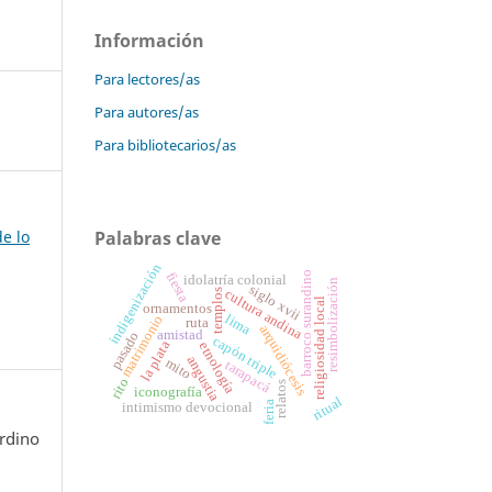
Información
Para lectores/as
Para autores/as
Para bibliotecarios/as
Palabras clave
de lo
indigenización
barroco surandino
fiesta
idolatría colonial
resimbolización
siglo xvii
cultura andina
templos
religiosidad local
ornamentos
lima
matrimonio
ruta
arquidiócesis
amistad
pasado
capón triple
la plata
etnología
angustia
mito
tarapacá
rito
relatos
iconografía
ritual
feria
intimismo devocional
rdino