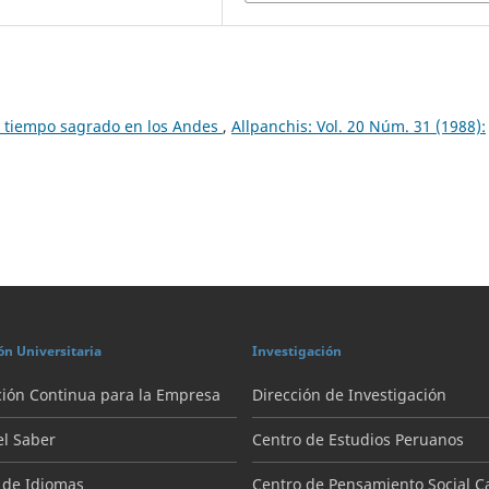
y tiempo sagrado en los Andes
,
Allpanchis: Vol. 20 Núm. 31 (1988):
ón Universitaria
Investigación
ión Continua para la Empresa
Dirección de Investigación
el Saber
Centro de Estudios Peruanos
 de Idiomas
Centro de Pensamiento Social Ca