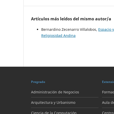
Artículos más leídos del mismo autor/a
Bernardino Zecenarro Villalobos,
Espacio 
Religiosidad Andina
Pregrado
Extensi
Administración de Negocios
Formac
Arquitectura y Urbanismo
Aula d
Ciencia de la Computación
Centro