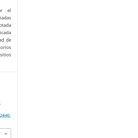
ar el
iadas
ptada
icada
ad de
orios
itios
.
24i40.