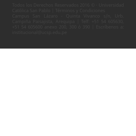
Todos los Derechos Reservados 2016 © · Universidad
Católica San Pablo | Términos y Condiciones
Campus San Lázaro - Quinta Vivanco s/n, Urb.
Campiña Paisajista, Arequipa | Telf: +51 54 605630,
+51 54 605600 anexo 200, 300 ó 390 | Escríbenos a:
institucional@ucsp.edu.pe