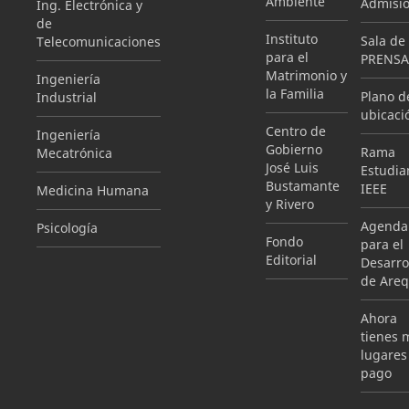
Ambiente
Admisi
Ing. Electrónica y
de
Instituto
Sala de
Telecomunicaciones
para el
PRENSA
Matrimonio y
Ingeniería
la Familia
Plano d
Industrial
ubicaci
Centro de
Ingeniería
Gobierno
Rama
Mecatrónica
José Luis
Estudian
Bustamante
IEEE
Medicina Humana
y Rivero
Agenda
Psicología
Fondo
para el
Editorial
Desarro
de Areq
Ahora
tienes 
lugares
pago