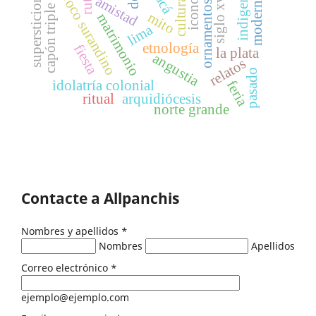
modernidad
barroco surandino
supersticiones
siglo xvii
ruta
amistad
ornamentos
capón triple
mito
matrimonio
lima
etnología
fiesta
la plata
angustia
relatos
pasado
idolatría colonial
feria
ritual
arquidiócesis
norte grande
Contacte a Allpanchis
Nombres y apellidos
*
Nombres
Apellidos
Correo electrónico
*
ejemplo@ejemplo.com