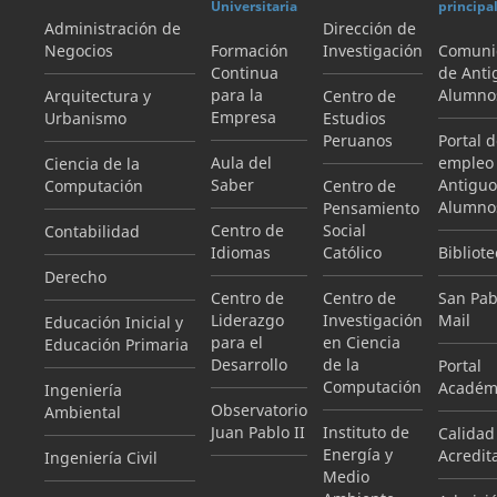
Universitaria
principa
Administración de
Dirección de
Negocios
Formación
Investigación
Comuni
Continua
de Anti
para la
Alumno
Arquitectura y
Centro de
Empresa
Urbanismo
Estudios
Peruanos
Portal 
Aula del
empleo
Ciencia de la
Saber
Antiguo
Computación
Centro de
Alumno
Pensamiento
Centro de
Social
Contabilidad
Idiomas
Católico
Bibliote
Derecho
Centro de
Centro de
San Pab
Liderazgo
Investigación
Mail
Educación Inicial y
para el
en Ciencia
Educación Primaria
Desarrollo
de la
Portal
Computación
Académ
Ingeniería
Observatorio
Ambiental
Juan Pablo II
Instituto de
Calidad
Energía y
Acredit
Ingeniería Civil
Medio