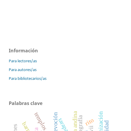
Información
Para lectores/as
Para autores/as
Para bibliotecarios/as
Palabras clave
cultura andina
indigenización
templos
devoción
iconografía
rito
tarapacá