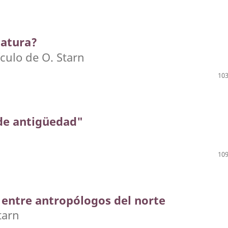
matura?
culo de O. Starn
103
de antigüedad"
109
 entre antropólogos del norte
tarn