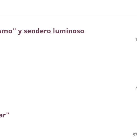
ismo" y sendero luminoso
ar"
93