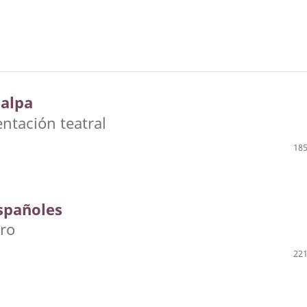
ualpa
entación teatral
185
españoles
tro
221