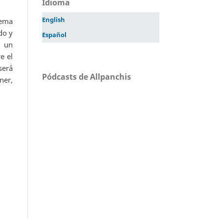
Idioma
English
lema
do y
Español
r un
e el
será
Pódcasts de Allpanchis
ner,