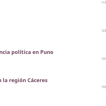
113
123
encia política en Puno
131
n la región Cáceres
155