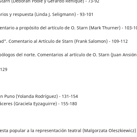
 Starn (Deborah Poole y Gerardo Rénique) - 73-92
rios y respuesta (Linda J. Seligmann) - 93-101
tario a propósito del artículo de O. Starn (Mark Thurner) - 103-1
". Comentario al Artículo de Starn (Frank Salomon) - 109-112
ólogos del norte. Comentarios al artículo de O. Starn (Juan Ansión)
-129
a en Puno (Yolanda Rodríguez) - 131-154
áceres (Graciela Eyzaguirre) - 155-180
iesta popular a la representación teatral (Malgorzata Oleszkiewicz) 