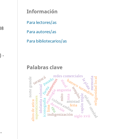
Información
Para lectores/as
08
Para autores/as
Para bibliotecarios/as
 -
Palabras clave
redes comerciales
tarapacá
memoria
religiosidad local
norte grande
pasado
la plata
ornamentos
barroco surandino
ritual
idolatría colonial
fiesta
templos
angustia
etnología
capón triple
mito
ruta
relatos
supersticiones
cultura andina
iconografía
altos de arica
amistad
devoción
feria
lima
otredad
rito
indigenización
siglo xvii
-