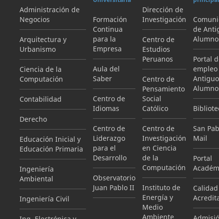
Administración de
Dirección de
Negocios
Formación
Investigación
Comuni
Continua
de Anti
para la
Alumno
Arquitectura y
Centro de
Empresa
Urbanismo
Estudios
Peruanos
Portal 
Aula del
empleo
Ciencia de la
Saber
Antiguo
Computación
Centro de
Alumno
Pensamiento
Centro de
Social
Contabilidad
Idiomas
Católico
Bibliote
Derecho
Centro de
Centro de
San Pab
Liderazgo
Investigación
Mail
Educación Inicial y
para el
en Ciencia
Educación Primaria
Desarrollo
de la
Portal
Computación
Académ
Ingeniería
Observatorio
Ambiental
Juan Pablo II
Instituto de
Calidad
Energía y
Acredit
Ingeniería Civil
Medio
Ambiente
Admisi
Ing. Electrónica y