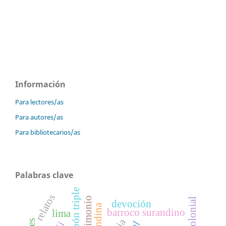
Información
Para lectores/as
Para autores/as
Para bibliotecarios/as
Palabras clave
capón triple
relatos
matrimonio
devoción
barroco surandino
lima