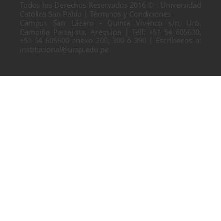
Todos los Derechos Reservados 2016 © · Universidad
Católica San Pablo | Términos y Condiciones
Campus San Lázaro - Quinta Vivanco s/n, Urb.
Campiña Paisajista, Arequipa | Telf: +51 54 605630,
+51 54 605600 anexo 200, 300 ó 390 | Escríbenos a:
institucional@ucsp.edu.pe