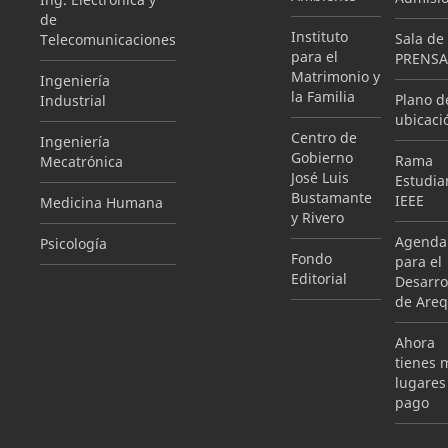
de
Instituto
Sala de
Telecomunicaciones
para el
PRENSA
Matrimonio y
Ingeniería
la Familia
Plano d
Industrial
ubicaci
Centro de
Ingeniería
Gobierno
Rama
Mecatrónica
José Luis
Estudian
Bustamante
IEEE
Medicina Humana
y Rivero
Agenda
Psicología
Fondo
para el
Editorial
Desarro
de Areq
Ahora
tienes 
lugares
pago