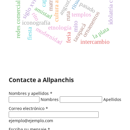
idolatría colonial
cultura andina
angustia
redes comerciales
ritual
siglo xvii
pasado
amistad
ornamentos
ruta
rito
templos
iconografía
mito
tarapacá
etnología
la plata
modernidad
fiesta
feria
intercambio
Contacte a Allpanchis
Nombres y apellidos
*
Nombres
Apellidos
Correo electrónico
*
ejemplo@ejemplo.com
Escriba su mensaje
*