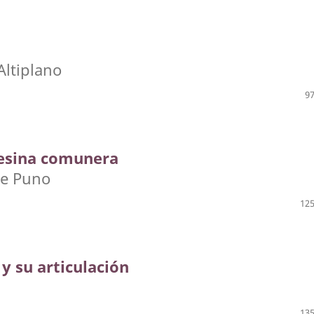
Altiplano
97
esina comunera
de Puno
125
y su articulación
135