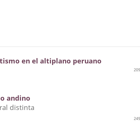
ntismo en el altiplano peruano
209
to andino
al distinta
249