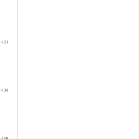
-123
-134
-159