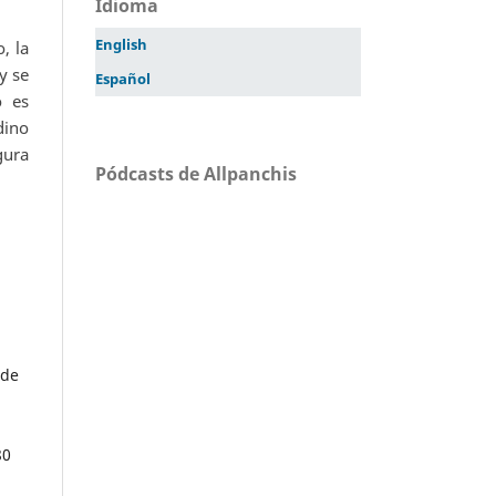
Idioma
English
, la
y se
Español
o es
dino
gura
Pódcasts de Allpanchis
 de
80