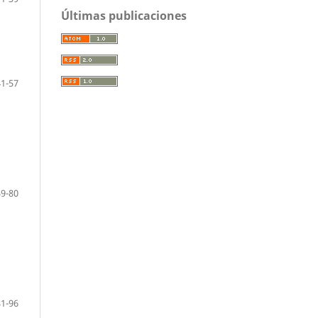
Últimas publicaciones
41-57
59-80
81-96