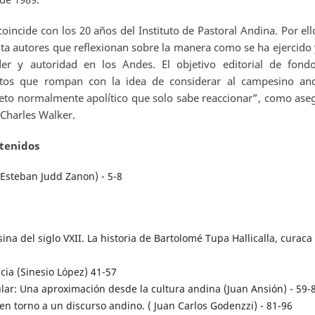
oincide con los 20 años del Instituto de Pastoral Andina. Por ello
nta autores que reflexionan sobre la manera como se ha ejercido 
der y autoridad en los Andes. El objetivo editorial de fond
xtos que rompan con la idea de considerar al campesino an
eto normalmente apolítico que solo sabe reaccionar”, como ase
 Charles Walker.
tenidos
(Esteban Judd Zanon) - 5-8
a del siglo VXII. La historia de Bartolomé Tupa Hallicalla, curaca
ia (Sinesio López) 41-57
lar: Una aproximación desde la cultura andina (Juan Ansión) - 59-
 en torno a un discurso andino. ( Juan Carlos Godenzzi) - 81-96