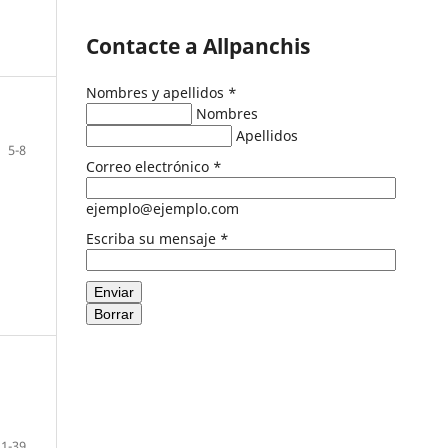
Contacte a Allpanchis
Nombres y apellidos
*
Nombres
Apellidos
5-8
Correo electrónico
*
ejemplo@ejemplo.com
Escriba su mensaje
*
Enviar
Borrar
11-39