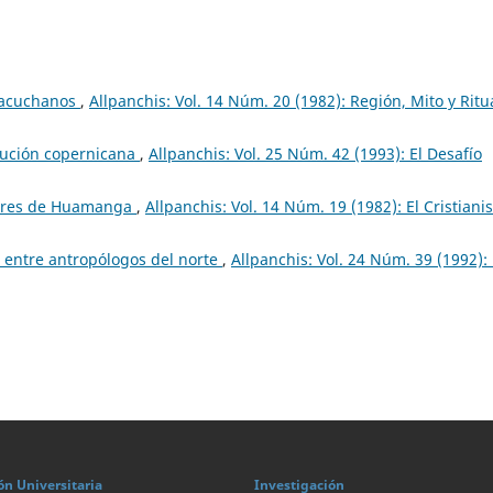
yacuchanos
,
Allpanchis: Vol. 14 Núm. 20 (1982): Región, Mito y Ritu
lución copernicana
,
Allpanchis: Vol. 25 Núm. 42 (1993): El Desafío
bres de Huamanga
,
Allpanchis: Vol. 14 Núm. 19 (1982): El Cristian
e entre antropólogos del norte
,
Allpanchis: Vol. 24 Núm. 39 (1992):
ón Universitaria
Investigación