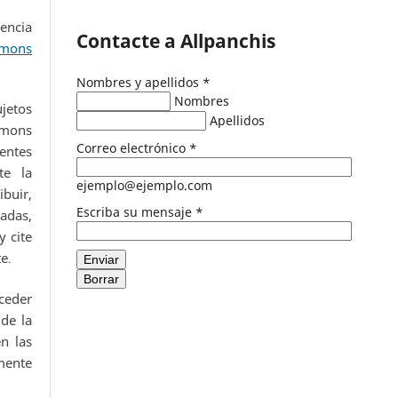
encia
Contacte a Allpanchis
mons
Nombres y apellidos
*
Nombres
ujetos
Apellidos
mmons
Correo electrónico
*
entes
te la
ejemplo@ejemplo.com
buir,
Escriba su mensaje
*
adas,
 cite
te
.
Enviar
Borrar
eder
de la
n las
ente