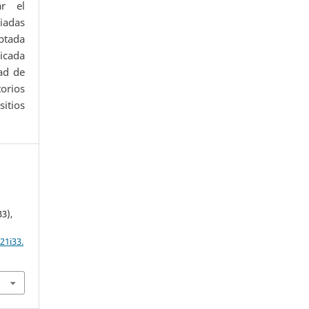
ar el
iadas
ptada
icada
ad de
orios
itios
33),
21i33.