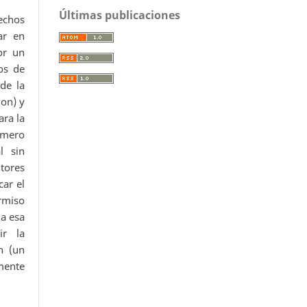
Últimas publicaciones
echos
ar en
or un
os de
 de la
ion) y
ara la
úmero
l sin
utores
car el
ermiso
da esa
ir la
n (un
mente