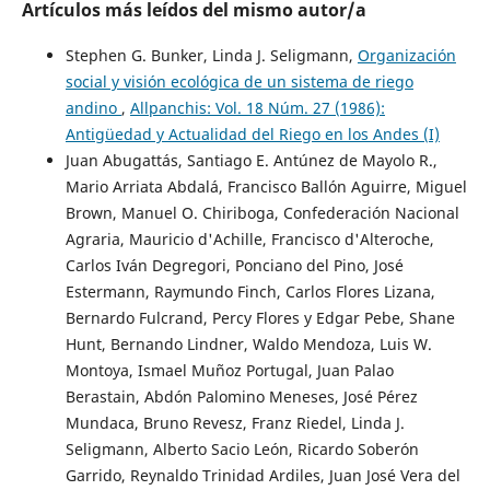
Artículos más leídos del mismo autor/a
Stephen G. Bunker, Linda J. Seligmann,
Organización
social y visión ecológica de un sistema de riego
andino
,
Allpanchis: Vol. 18 Núm. 27 (1986):
Antigüedad y Actualidad del Riego en los Andes (I)
Juan Abugattás, Santiago E. Antúnez de Mayolo R.,
Mario Arriata Abdalá, Francisco Ballón Aguirre, Miguel
Brown, Manuel O. Chiriboga, Confederación Nacional
Agraria, Mauricio d'Achille, Francisco d'Alteroche,
Carlos Iván Degregori, Ponciano del Pino, José
Estermann, Raymundo Finch, Carlos Flores Lizana,
Bernardo Fulcrand, Percy Flores y Edgar Pebe, Shane
Hunt, Bernando Lindner, Waldo Mendoza, Luis W.
Montoya, Ismael Muñoz Portugal, Juan Palao
Berastain, Abdón Palomino Meneses, José Pérez
Mundaca, Bruno Revesz, Franz Riedel, Linda J.
Seligmann, Alberto Sacio León, Ricardo Soberón
Garrido, Reynaldo Trinidad Ardiles, Juan José Vera del