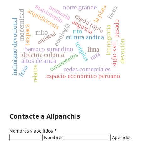
matrimonio
la plata
memoria
norte grande
fiesta
arquidiócesis
modernidad
capón triple
intimismo devocional
angustia
pasado
etnología
tarapacá
iconografía
rito
mito
amistad
cultura andina
devoción
templos
siglo xvii
barroco surandino
lima
ruta
ornamentos
idolatría colonial
altos de arica
feria
relatos
redes comerciales
espacio económico peruano
Contacte a Allpanchis
Nombres y apellidos
*
Nombres
Apellidos