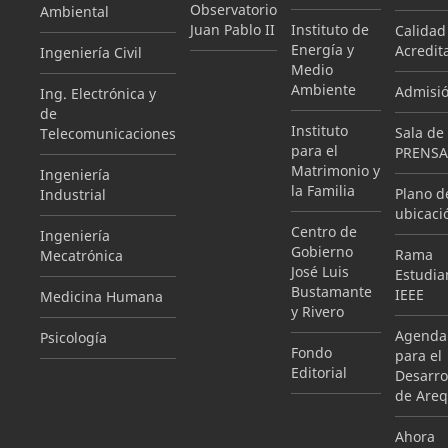
Observatorio
Ambiental
Juan Pablo II
Instituto de
Calidad
Energía y
Acredit
Ingeniería Civil
Medio
Ambiente
Admisi
Ing. Electrónica y
de
Instituto
Sala de
Telecomunicaciones
para el
PRENSA
Matrimonio y
Ingeniería
la Familia
Plano d
Industrial
ubicaci
Centro de
Ingeniería
Gobierno
Rama
Mecatrónica
José Luis
Estudian
Bustamante
IEEE
Medicina Humana
y Rivero
Agenda
Psicología
Fondo
para el
Editorial
Desarro
de Areq
Ahora