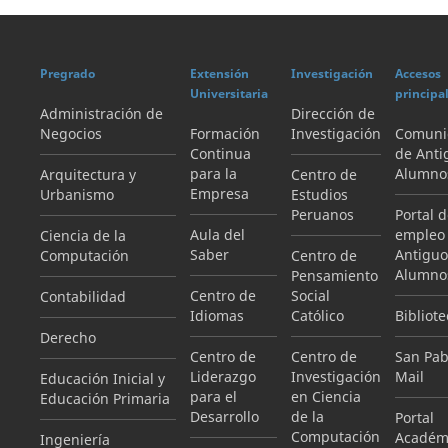
Pregrado
Extensión
Investigación
Accesos
Universitaria
principa
Administración de
Dirección de
Negocios
Formación
Investigación
Comuni
Continua
de Anti
para la
Alumno
Arquitectura y
Centro de
Empresa
Urbanismo
Estudios
Peruanos
Portal 
Aula del
empleo
Ciencia de la
Saber
Antiguo
Computación
Centro de
Alumno
Pensamiento
Centro de
Social
Contabilidad
Idiomas
Católico
Bibliote
Derecho
Centro de
Centro de
San Pab
Liderazgo
Investigación
Mail
Educación Inicial y
para el
en Ciencia
Educación Primaria
Desarrollo
de la
Portal
Computación
Académ
Ingeniería