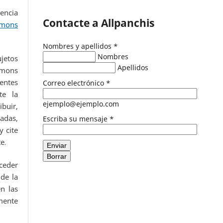
encia
Contacte a Allpanchis
mons
Nombres y apellidos
*
Nombres
ujetos
Apellidos
mmons
entes
Correo electrónico
*
te la
ejemplo@ejemplo.com
buir,
adas,
Escriba su mensaje
*
 cite
te
.
Enviar
Borrar
eder
de la
n las
ente