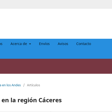
os
Acerca de
Envíos
Avisos
Contacto
a en los Andes
/
Artículos
 en la región Cáceres