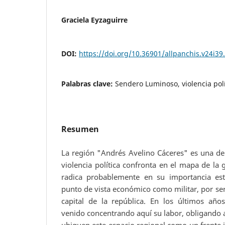
Graciela Eyzaguirre
DOI:
https://doi.org/10.36901/allpanchis.v24i39
Palabras clave:
Sendero Luminoso, violencia polí
Resumen
La región "Andrés Avelino Cáceres" es una d
violencia política confronta en el mapa de la 
radica probablemente en su importancia estr
punto de vista económico como militar, por ser 
capital de la república. En los últimos añ
venido concentrando aquí su labor, obligando a
ubiquen este espacio regional como un frente