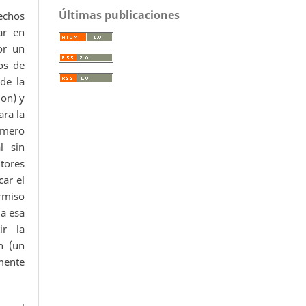
Últimas publicaciones
echos
ar en
or un
os de
 de la
ion) y
ara la
úmero
l sin
utores
car el
ermiso
da esa
ir la
n (un
mente