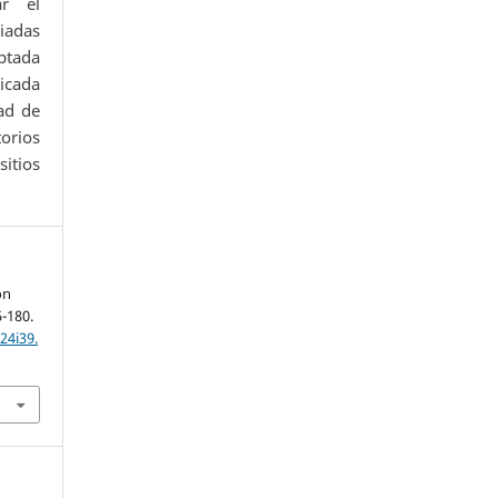
ar el
iadas
ptada
icada
ad de
orios
itios
ón
5-180.
24i39.