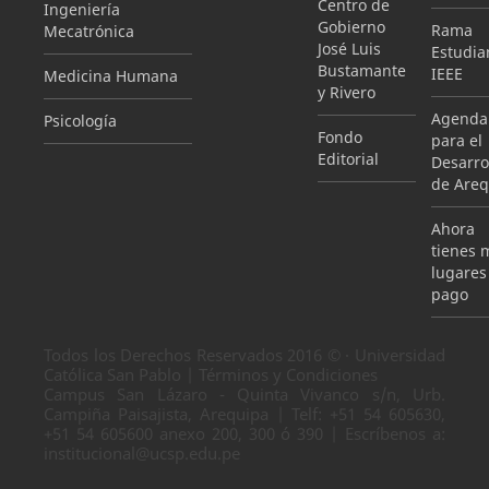
Centro de
Ingeniería
Gobierno
Rama
Mecatrónica
José Luis
Estudian
Bustamante
IEEE
Medicina Humana
y Rivero
Agenda
Psicología
Fondo
para el
Editorial
Desarro
de Areq
Ahora
tienes 
lugares
pago
Todos los Derechos Reservados 2016 © · Universidad
Católica San Pablo | Términos y Condiciones
Campus San Lázaro - Quinta Vivanco s/n, Urb.
Campiña Paisajista, Arequipa | Telf: +51 54 605630,
+51 54 605600 anexo 200, 300 ó 390 | Escríbenos a:
institucional@ucsp.edu.pe