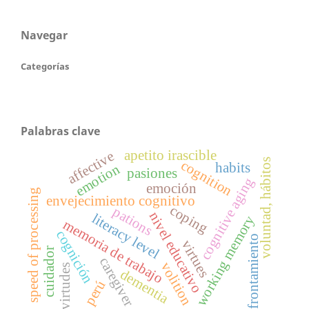
Navegar
Categorías
Palabras clave
apetito irascible
affective
voluntad, hábitos
cognition
habits
emotion
pasiones
cognitive aging
emoción
speed of processing
envejecimiento cognitivo
coping
pations
nivel educativo
literacy level
working memory
memoria de trabajo
cognición
afrontamiento
virtues
cuidador
caregiver
volition
virtudes
dementia
perú