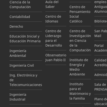
Aula del
empleo
Ciencia de la
Saber
Antiguo
Computación
Centro de
Alumno
Pensamiento
Centro de
Social
Contabilidad
Idiomas
Católico
Bibliote
Derecho
Centro de
Centro de
San Pab
Liderazgo
Investigación
Mail
Educación Inicial y
para el
en Ciencia
Educación Primaria
Desarrollo
de la
Portal
Computación
Académ
Ingeniería
Observatorio
Ambiental
Juan Pablo II
Instituto de
Calidad
Energía y
Acredit
Ingeniería Civil
Medio
Ambiente
Admisi
Ing. Electrónica y
de
Instituto
Sala de
Telecomunicaciones
para el
PRENSA
Matrimonio y
Ingeniería
la Familia
Plano d
Industrial
ubicaci