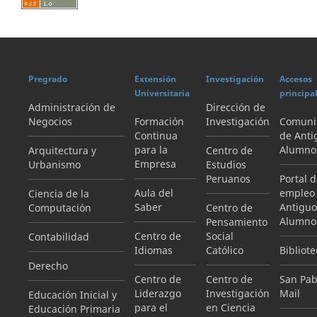
Pregrado
Extensión
Investigación
Accesos
Universitaria
principa
Administración de
Dirección de
Negocios
Formación
Investigación
Comuni
Continua
de Anti
para la
Alumno
Arquitectura y
Centro de
Empresa
Urbanismo
Estudios
Peruanos
Portal 
Aula del
empleo
Ciencia de la
Saber
Antiguo
Computación
Centro de
Alumno
Pensamiento
Centro de
Social
Contabilidad
Idiomas
Católico
Bibliote
Derecho
Centro de
Centro de
San Pab
Liderazgo
Investigación
Mail
Educación Inicial y
para el
en Ciencia
Educación Primaria