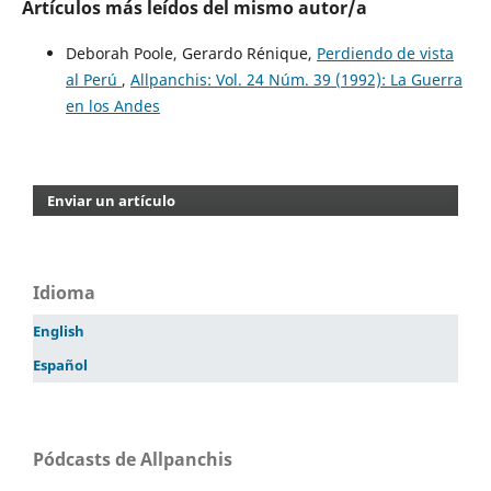
Artículos más leídos del mismo autor/a
Deborah Poole, Gerardo Rénique,
Perdiendo de vista
al Perú
,
Allpanchis: Vol. 24 Núm. 39 (1992): La Guerra
en los Andes
Enviar un artículo
Idioma
English
Español
Pódcasts de Allpanchis