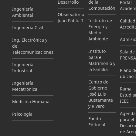
Desarrollo
de la
Portal
Computación
Académ
Ingeniería
Observatorio
Ambiental
Juan Pablo II
Instituto de
Calidad
Energía y
Acredit
Ingeniería Civil
Medio
Ambiente
Admisi
Ing. Electrónica y
de
Instituto
Sala de
Telecomunicaciones
para el
PRENSA
Matrimonio y
Ingeniería
la Familia
Plano d
Industrial
ubicaci
Centro de
Ingeniería
Gobierno
Rama
Mecatrónica
José Luis
Estudian
Bustamante
IEEE
Medicina Humana
y Rivero
Agenda
Psicología
Fondo
para el
Editorial
Desarro
de Areq