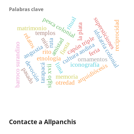
Palabras clave
pesca colonial
ritual
supersticiones
reciprocidad
la plata
matrimonio
idolatría colonial
templos
relatos
capón triple
mito
amistad
ruta
fiesta
cultura andina
barroco surandino
angustia
feria
rito
etnología
ornamentos
devoción
iconografía
lima
arquidiócesis
tarapacá
siglo xvii
pasado
memoria
otredad
Contacte a Allpanchis