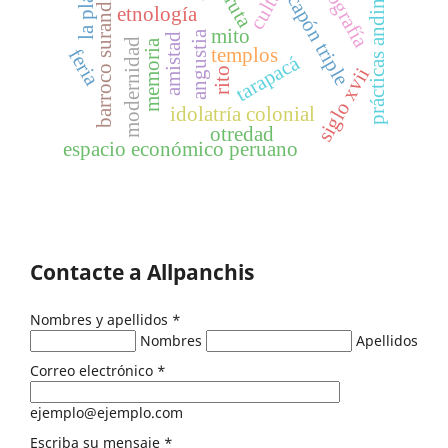
iconografía
barroco surandino
la plata
prácticas andinas
capón triple
ruta
etnología
mito
angustia
amistad
modernidad
memoria
templos
feria
tarapacá
siglo xvii
rito
idolatría colonial
otredad
espacio económico peruano
Contacte a Allpanchis
Nombres y apellidos
*
Nombres
Apellidos
Correo electrónico
*
ejemplo@ejemplo.com
Escriba su mensaje
*