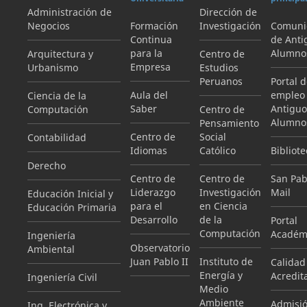
Administración de
Dirección de
Negocios
Formación
Investigación
Comuni
Continua
de Anti
para la
Alumno
Arquitectura y
Centro de
Empresa
Urbanismo
Estudios
Peruanos
Portal 
Aula del
empleo
Ciencia de la
Saber
Antiguo
Computación
Centro de
Alumno
Pensamiento
Centro de
Social
Contabilidad
Idiomas
Católico
Bibliote
Derecho
Centro de
Centro de
San Pab
Liderazgo
Investigación
Mail
Educación Inicial y
para el
en Ciencia
Educación Primaria
Desarrollo
de la
Portal
Computación
Académ
Ingeniería
Observatorio
Ambiental
Juan Pablo II
Instituto de
Calidad
Energía y
Acredit
Ingeniería Civil
Medio
Ambiente
Admisi
Ing. Electrónica y