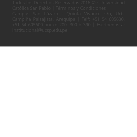
Todos los Derechos Reservados 2016 © · Universidad
Católica San Pablo | Términos y Condiciones
Campus San Lázaro - Quinta Vivanco s/n, Urb.
Campiña Paisajista, Arequipa | Telf: +51 54 605630,
+51 54 605600 anexo 200, 300 ó 390 | Escríbenos a:
institucional@ucsp.edu.pe