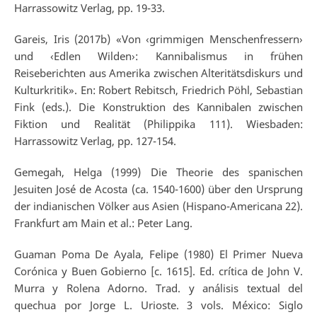
Harrassowitz Verlag, pp. 19-33.
Gareis, Iris (2017b) «Von ‹grimmigen Menschenfressern›
und ‹Edlen Wilden›: Kannibalismus in frühen
Reiseberichten aus Amerika zwischen Alteritätsdiskurs und
Kulturkritik». En: Robert Rebitsch, Friedrich Pöhl, Sebastian
Fink (eds.). Die Konstruktion des Kannibalen zwischen
Fiktion und Realität (Philippika 111). Wiesbaden:
Harrassowitz Verlag, pp. 127-154.
Gemegah, Helga (1999) Die Theorie des spanischen
Jesuiten José de Acosta (ca. 1540-1600) über den Ursprung
der indianischen Völker aus Asien (Hispano-Americana 22).
Frankfurt am Main et al.: Peter Lang.
Guaman Poma De Ayala, Felipe (1980) El Primer Nueva
Corónica y Buen Gobierno [c. 1615]. Ed. crítica de John V.
Murra y Rolena Adorno. Trad. y análisis textual del
quechua por Jorge L. Urioste. 3 vols. México: Siglo