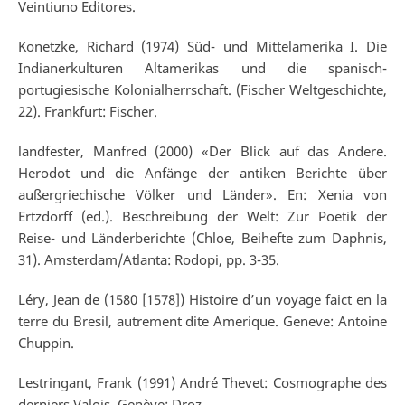
Veintiuno Editores.
Konetzke, Richard (1974) Süd- und Mittelamerika I. Die
Indianerkulturen Altamerikas und die spanisch-
portugiesische Kolonialherrschaft. (Fischer Weltgeschichte,
22). Frankfurt: Fischer.
landfester, Manfred (2000) «Der Blick auf das Andere.
Herodot und die Anfänge der antiken Berichte über
außergriechische Völker und Länder». En: Xenia von
Ertzdorff (ed.). Beschreibung der Welt: Zur Poetik der
Reise- und Länderberichte (Chloe, Beihefte zum Daphnis,
31). Amsterdam/Atlanta: Rodopi, pp. 3-35.
Léry, Jean de (1580 [1578]) Histoire d’un voyage faict en la
terre du Bresil, autrement dite Amerique. Geneve: Antoine
Chuppin.
Lestringant, Frank (1991) André Thevet: Cosmographe des
derniers Valois. Genève: Droz.