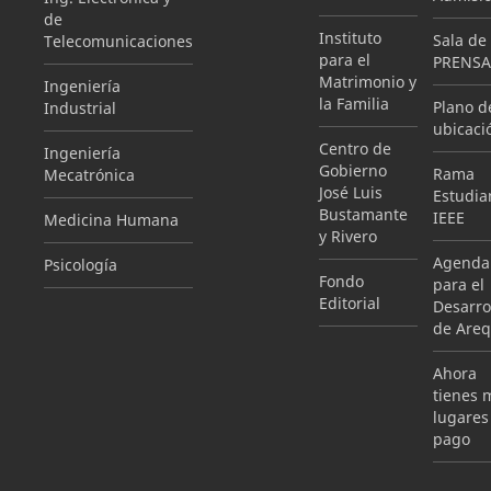
de
Instituto
Sala de
Telecomunicaciones
para el
PRENSA
Matrimonio y
Ingeniería
la Familia
Plano d
Industrial
ubicaci
Centro de
Ingeniería
Gobierno
Rama
Mecatrónica
José Luis
Estudian
Bustamante
IEEE
Medicina Humana
y Rivero
Agenda
Psicología
Fondo
para el
Editorial
Desarro
de Areq
Ahora
tienes 
lugares
pago