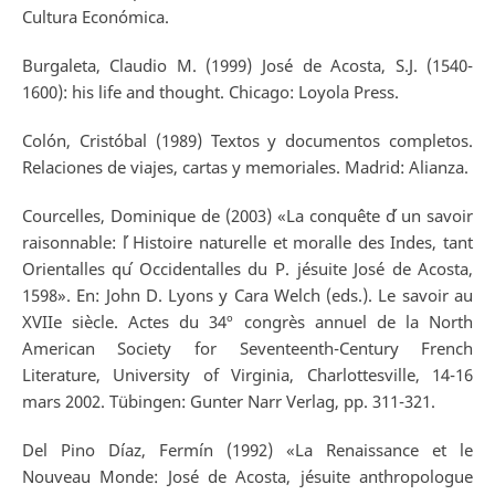
Cultura Económica.
Burgaleta, Claudio M. (1999) José de Acosta, S.J. (1540-
1600): his life and thought. Chicago: Loyola Press.
Colón, Cristóbal (1989) Textos y documentos completos.
Relaciones de viajes, cartas y memoriales. Madrid: Alianza.
Courcelles, Dominique de (2003) «La conquête d ́un savoir
raisonnable: l ́Histoire naturelle et moralle des Indes, tant
Orientalles qu ́Occidentalles du P. jésuite José de Acosta,
1598». En: John D. Lyons y Cara Welch (eds.). Le savoir au
XVIIe siècle. Actes du 34º congrès annuel de la North
American Society for Seventeenth-Century French
Literature, University of Virginia, Charlottesville, 14-16
mars 2002. Tübingen: Gunter Narr Verlag, pp. 311-321.
Del Pino Díaz, Fermín (1992) «La Renaissance et le
Nouveau Monde: José de Acosta, jésuite anthropologue