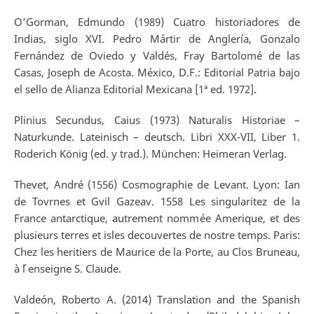
O’Gorman, Edmundo (1989) Cuatro historiadores de
Indias, siglo XVI. Pedro Mártir de Anglería, Gonzalo
Fernández de Oviedo y Valdés, Fray Bartolomé de las
Casas, Joseph de Acosta. México, D.F.: Editorial Patria bajo
el sello de Alianza Editorial Mexicana [1ª ed. 1972].
Plinius Secundus, Caius (1973) Naturalis Historiae –
Naturkunde. Lateinisch – deutsch. Libri XXX-VII, Liber 1.
Roderich König (ed. y trad.). München: Heimeran Verlag.
Thevet, André (1556) Cosmographie de Levant. Lyon: Ian
de Tovrnes et Gvil Gazeav. 1558 Les singularitez de la
France antarctique, autrement nommée Amerique, et des
plusieurs terres et isles decouvertes de nostre temps. Paris:
Chez les heritiers de Maurice de la Porte, au Clos Bruneau,
à l ́enseigne S. Claude.
Valdeón, Roberto A. (2014) Translation and the Spanish