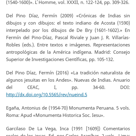
(1540-1600)». L ́Homme, vol. XXXII, n. 122-124, pp. 309-326.
Del Pino Díaz, Fermín (2009) «Crónicas de Indias sin
dibujos y con dibujos: el texto indiano de Acosta (1590)
interpelado por los dibujos de De Bry (1601-1602).» En
Fermín del Pino-Díaz, Pascal Riviale y Juan J. R. Villarías-
Robles (eds.). Entre textos e imágenes. Representaciones
antropológicas de la América indígena. Madrid: Consejo
Superior de Investigaciones Científicas, pp. 105-132.
Del Pino Díaz, Fermín (2016) «La tradición naturalista de
algunos jesuitas en los Andes». Nuevas de Indias. Anuario
del CEAC, I, pp. 34-60. DOI:
http://dx.doi.org/10.5565/rev/nueind.5
Egaña, Antonius de (1954-70) Monumenta Peruana. 5 vols.
Roma: Apud «Monumenta Historica Soc. Iesu».
Garcilaso De La Vega, Inca (1991 [1609]) Comentarios
reales de los incas. Ed. por Carlos Araníbar. 2 vols., Lima: