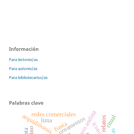
Información
Para lectores/as
Para autores/as
Para bibliotecarios/as
Palabras clave
cultura andina
redes comerciales
arquidiócesis
ritual
ornamentos
relatos
lima
fiesta