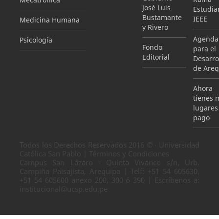
José Luis
Estudian
Bustamante
IEEE
Medicina Humana
y Rivero
Agenda
Psicología
Fondo
para el
Editorial
Desarro
de Areq
Ahora
tienes 
lugares
pago
Todos los Derechos Reservados 2016 © · Universidad
Católica San Pablo | Términos y Condiciones
Campus San Lázaro - Quinta Vivanco s/n, Urb.
Campiña Paisajista, Arequipa | Telf: +51 54 605630,
+51 54 605600 anexo 200, 300 ó 390 | Escríbenos a:
institucional@ucsp.edu.pe