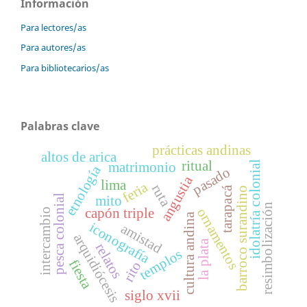
Información
Para lectores/as
Para autores/as
Para bibliotecarios/as
Palabras clave
prácticas andinas
altos de arica
ritual
idolatría colonial
matrimonio
etnología
pasado
angustia
lima
feria
ruta
tarapacá
barroco surandino
pesca colonial
mito
resimbolización
ornamentos
capón triple
intercambio
cultura andina
iconografía
amistad
arquidiócesis
la plata
relatos
templos
fiesta
rito
siglo xvii