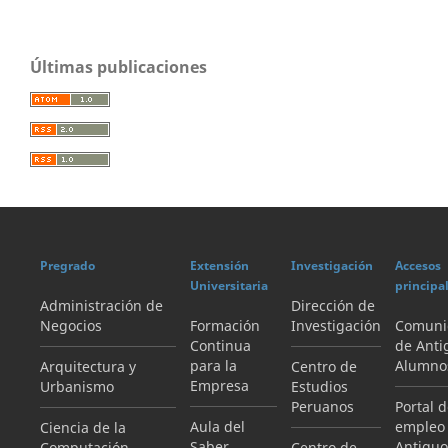
Últimas publicaciones
Pregrado
Extensión
Investigación
Accesos
Universitaria
principa
Administración de
Dirección de
Negocios
Formación
Investigación
Comuni
Continua
de Anti
para la
Alumno
Arquitectura y
Centro de
Empresa
Urbanismo
Estudios
Peruanos
Portal 
Aula del
empleo
Ciencia de la
Saber
Antiguo
Computación
Centro de