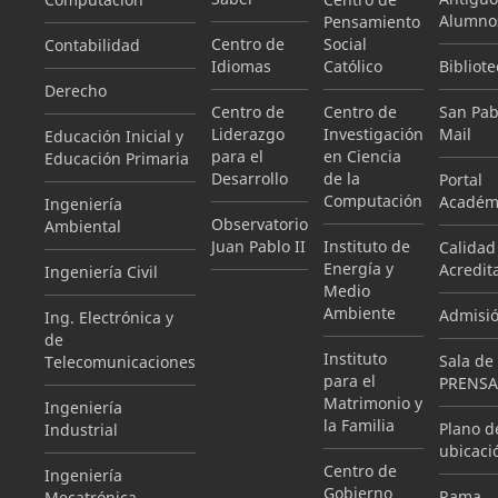
Alumno
Pensamiento
Centro de
Social
Contabilidad
Idiomas
Católico
Bibliote
Derecho
Centro de
Centro de
San Pab
Liderazgo
Investigación
Mail
Educación Inicial y
para el
en Ciencia
Educación Primaria
Desarrollo
de la
Portal
Computación
Académ
Ingeniería
Observatorio
Ambiental
Juan Pablo II
Instituto de
Calidad
Energía y
Acredit
Ingeniería Civil
Medio
Ambiente
Admisi
Ing. Electrónica y
de
Instituto
Sala de
Telecomunicaciones
para el
PRENSA
Matrimonio y
Ingeniería
la Familia
Plano d
Industrial
ubicaci
Centro de
Ingeniería
Gobierno
Rama
Mecatrónica