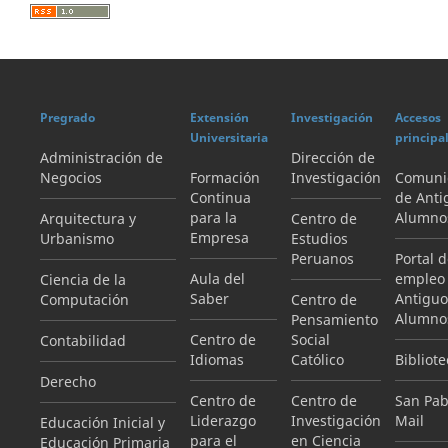
Pregrado
Extensión
Investigación
Accesos
Universitaria
principa
Administración de
Dirección de
Negocios
Formación
Investigación
Comuni
Continua
de Anti
para la
Alumno
Arquitectura y
Centro de
Empresa
Urbanismo
Estudios
Peruanos
Portal 
Aula del
empleo
Ciencia de la
Saber
Antiguo
Computación
Centro de
Alumno
Pensamiento
Centro de
Social
Contabilidad
Idiomas
Católico
Bibliote
Derecho
Centro de
Centro de
San Pab
Liderazgo
Investigación
Mail
Educación Inicial y
para el
en Ciencia
Educación Primaria