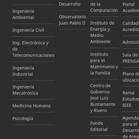
Desarrollo
de la
Portal
Computación
Académ
Ingeniería
Observatorio
Ambiental
Juan Pablo II
Instituto de
Calidad
Energía y
Acredit
Ingeniería Civil
Medio
Ambiente
Admisi
Ing. Electrónica y
de
Instituto
Sala de
Telecomunicaciones
para el
PRENSA
Matrimonio y
Ingeniería
la Familia
Plano d
Industrial
ubicaci
Centro de
Ingeniería
Gobierno
Rama
Mecatrónica
José Luis
Estudian
Bustamante
IEEE
Medicina Humana
y Rivero
Agenda
Psicología
Fondo
para el
Editorial
Desarro
de Areq