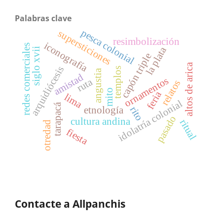
Palabras clave
pesca colonial
supersticiones
resimbolización
iconografía
redes comerciales
la plata
siglo xvii
capón triple
altos de arica
arquidiócesis
templos
angustia
amistad
ornamentos
ruta
relatos
mito
feria
lima
idolatría colonial
tarapacá
rito
etnología
pasado
cultura andina
ritual
otredad
fiesta
Contacte a Allpanchis