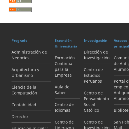
Pregrado
Extensión
Investigación
Accesos
Universitaria
principa
Administración de
Dirección de
Negocios
Formación
Investigación
Comuni
Continua
de Anti
para la
Alumno
Arquitectura y
Centro de
Empresa
Urbanismo
Estudios
Peruanos
Portal 
Aula del
empleo
Ciencia de la
Saber
Antiguo
Computación
Centro de
Alumno
Pensamiento
Centro de
Social
Contabilidad
Idiomas
Católico
Bibliote
Derecho
Centro de
Centro de
San Pab
Liderazgo
Investigación
Mail
Educación Inicial y