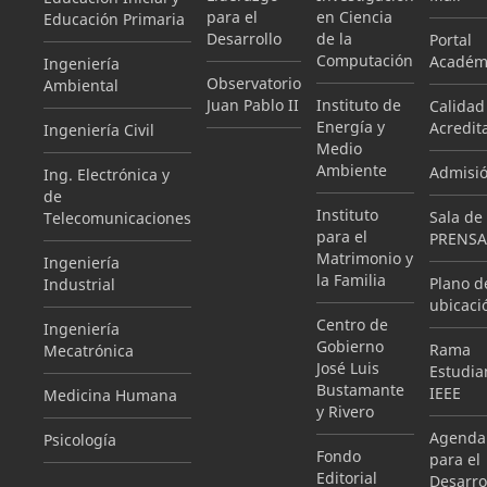
para el
en Ciencia
Educación Primaria
Desarrollo
de la
Portal
Computación
Académ
Ingeniería
Observatorio
Ambiental
Juan Pablo II
Instituto de
Calidad
Energía y
Acredit
Ingeniería Civil
Medio
Ambiente
Admisi
Ing. Electrónica y
de
Instituto
Sala de
Telecomunicaciones
para el
PRENSA
Matrimonio y
Ingeniería
la Familia
Plano d
Industrial
ubicaci
Centro de
Ingeniería
Gobierno
Rama
Mecatrónica
José Luis
Estudian
Bustamante
IEEE
Medicina Humana
y Rivero
Agenda
Psicología
Fondo
para el
Editorial
Desarro