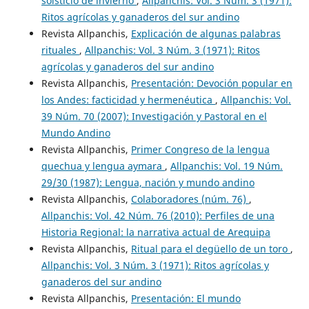
solsticio de invierno
,
Allpanchis: Vol. 3 Núm. 3 (1971):
Ritos agrícolas y ganaderos del sur andino
Revista Allpanchis,
Explicación de algunas palabras
rituales
,
Allpanchis: Vol. 3 Núm. 3 (1971): Ritos
agrícolas y ganaderos del sur andino
Revista Allpanchis,
Presentación: Devoción popular en
los Andes: facticidad y hermenéutica
,
Allpanchis: Vol.
39 Núm. 70 (2007): Investigación y Pastoral en el
Mundo Andino
Revista Allpanchis,
Primer Congreso de la lengua
quechua y lengua aymara
,
Allpanchis: Vol. 19 Núm.
29/30 (1987): Lengua, nación y mundo andino
Revista Allpanchis,
Colaboradores (núm. 76)
,
Allpanchis: Vol. 42 Núm. 76 (2010): Perfiles de una
Historia Regional: la narrativa actual de Arequipa
Revista Allpanchis,
Ritual para el degüello de un toro
,
Allpanchis: Vol. 3 Núm. 3 (1971): Ritos agrícolas y
ganaderos del sur andino
Revista Allpanchis,
Presentación: El mundo