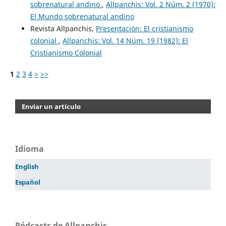
sobrenatural andino
,
Allpanchis: Vol. 2 Núm. 2 (1970):
El Mundo sobrenatural andino
Revista Allpanchis,
Presentación: El cristianismo
colonial
,
Allpanchis: Vol. 14 Núm. 19 (1982): El
Cristianismo Colonial
1
2
3
4
>
>>
Enviar un artículo
Idioma
English
Español
Pódcasts de Allpanchis