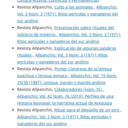
Cultura Andina: Conflictos y Permanencias
Revista Allpanchis,
Culto a los animales
,
Allpanchis:
Vol. 3 Núm. 3 (1971): Ritos agrícolas y ganaderos del
sur andino
Revista Allpanchis,
Presentación sobre rituales del
solsticio de invierno
,
Allpanchis: Vol. 3 Núm. 3 (1971):
Ritos agrícolas y ganaderos del sur andino
Revista Allpanchis,
Explicación de algunas palabras
rituales
,
Allpanchis: Vol. 3 Núm. 3 (1971): Ritos
agrícolas y ganaderos del sur andino
Revista Allpanchis,
Primer Congreso de la lengua
quechua y lengua aymara
,
Allpanchis: Vol. 19 Núm.
29/30 (1987): Lengua, nación y mundo andino
Revista Allpanchis,
Colaboradores (núm. 76)
,
Allpanchis: Vol. 42 Núm. 76 (2010): Perfiles de una
Historia Regional: la narrativa actual de Arequipa
Revista Allpanchis,
Ritual para el degüello de un toro
,
Allpanchis: Vol. 3 Núm. 3 (1971): Ritos agrícolas y
ganaderos del sur andino