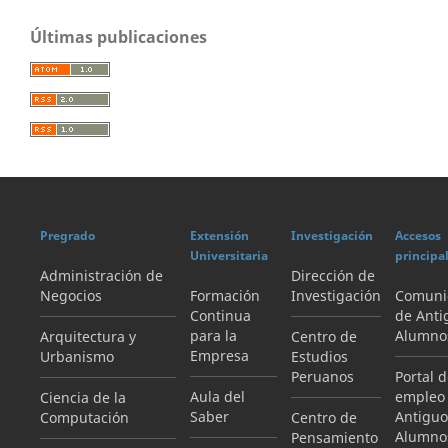
Últimas publicaciones
Pregrado
Extensión
Investigación
Accesos
Universitaria
principa
Administración de
Dirección de
Negocios
Formación
Investigación
Comuni
Continua
de Anti
para la
Alumno
Arquitectura y
Centro de
Empresa
Urbanismo
Estudios
Peruanos
Portal 
Aula del
empleo
Ciencia de la
Saber
Antiguo
Computación
Centro de
Alumno
Pensamiento