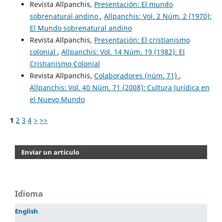
Revista Allpanchis,
Presentación: El mundo
sobrenatural andino
,
Allpanchis: Vol. 2 Núm. 2 (1970):
El Mundo sobrenatural andino
Revista Allpanchis,
Presentación: El cristianismo
colonial
,
Allpanchis: Vol. 14 Núm. 19 (1982): El
Cristianismo Colonial
Revista Allpanchis,
Colaboradores (núm. 71)
,
Allpanchis: Vol. 40 Núm. 71 (2008): Cultura Jurídica en
el Nuevo Mundo
1
2
3
4
>
>>
Enviar un artículo
Idioma
English