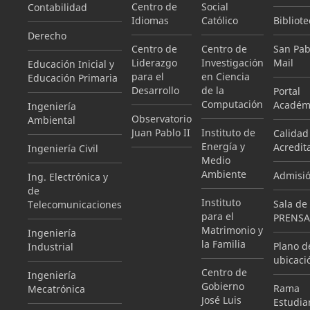
Centro de
Social
Contabilidad
Idiomas
Católico
Bibliote
Derecho
Centro de
Centro de
San Pab
Liderazgo
Investigación
Mail
Educación Inicial y
para el
en Ciencia
Educación Primaria
Desarrollo
de la
Portal
Computación
Académ
Ingeniería
Observatorio
Ambiental
Juan Pablo II
Instituto de
Calidad
Energía y
Acredit
Ingeniería Civil
Medio
Ambiente
Admisi
Ing. Electrónica y
de
Instituto
Sala de
Telecomunicaciones
para el
PRENSA
Matrimonio y
Ingeniería
la Familia
Plano d
Industrial
ubicaci
Centro de
Ingeniería
Gobierno
Rama
Mecatrónica
José Luis
Estudian