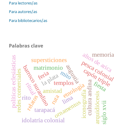
Para lectores/as
Para autores/as
Para bibliotecarios/as
Palabras clave
altos de arica
memoria
políticas eclesiásticas
supersticiones
pesca colonial
angustia
barroco surandino
matrimonio
capón triple
redes comerciales
feria
mito
la plata
cultura andina
templos
fiesta
etnología
ritual
amistad
iconografía
arquidiócesis
ruta
lima
relatos
rito
ornamentos
siglo xvii
tarapacá
idolatría colonial