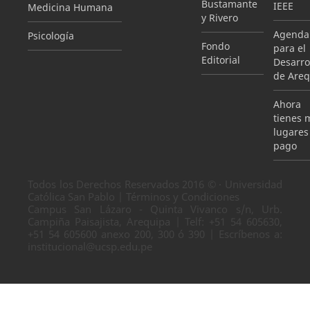
Bustamante
IEEE
Medicina Humana
y Rivero
Agenda
Psicología
Fondo
para el
Editorial
Desarro
de Areq
Ahora
tienes 
lugares
pago
Todos los Derechos Reservados 2016 © · Universidad
Católica San Pablo | Términos y Condiciones
Campus San Lázaro - Quinta Vivanco s/n, Urb.
Campiña Paisajista, Arequipa | Telf: +51 54 605630,
+51 54 605600 anexo 200, 300 ó 390 | Escríbenos a:
institucional@ucsp.edu.pe