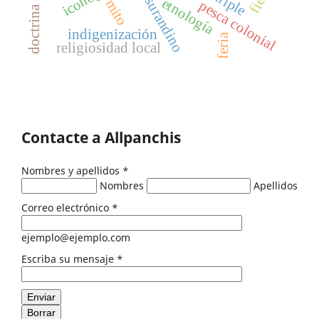
doctrina de belén
barroco surandino
etnología
mito
pesca colonial
indigenización
feria
religiosidad local
Contacte a Allpanchis
Nombres y apellidos
*
Nombres
Apellidos
Correo electrónico
*
ejemplo@ejemplo.com
Escriba su mensaje
*
Enviar
Borrar