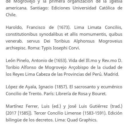
de Mogrovejo y la primera organización de la Iglesia
americana. Santiago: Ediciones Universidad Católica de
Chile.
Haroldo, Francisco de (1673). Lima Limata Conciliis,
constitutionibus synodalibus et allis momumentis, quibus
venerab. servus Dei Toribius Alphonsus Mogroveius
archiepisc. Roma: Typis Iosephi Corvi.
León Pinelo, Antonio de (1653). Vida del Ill.mo y Rev.mo D.
Toribio Alfonso de Mogrovejo Arçobispo de la ciudad de
los Reyes Lima Cabeza de las Provincias del Perú. Madrid.
López de Ayala, Ignacio (1857). El sacrosanto y ecuménico
Concilio de Trento. París: Librería de Rosa y Bouret.
Martínez Ferrer, Luis (ed.) y José Luis Gutiérrez (trad.)
(2017 [1585]). Tercer Concilio Limense (1583-1591). Edición
bilingüe de los decretos. Lima: Quad Graphics.