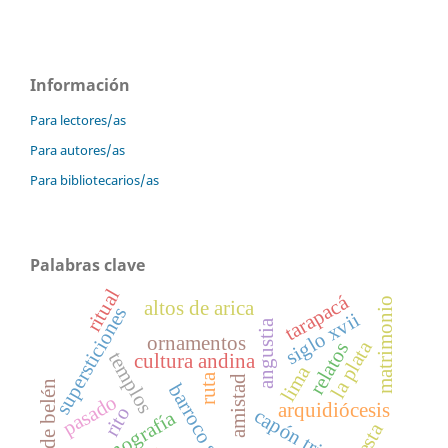
Información
Para lectores/as
Para autores/as
Para bibliotecarios/as
Palabras clave
ritual
tarapacá
matrimonio
altos de arica
supersticiones
siglo xvii
angustia
ornamentos
la plata
relatos
templos
cultura andina
lima
ruta
amistad
pasado
arquidiócesis
rito
capón triple
iconografía
fiesta