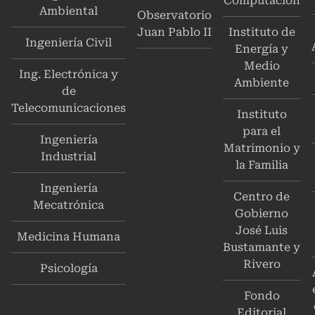
Computación
Ambiental
Observatorio
Juan Pablo II
Instituto de
Ingeniería Civil
Energía y
Medio
Ing. Electrónica y
Ambiente
de
Telecomunicaciones
Instituto
para el
Ingeniería
Matrimonio y
Industrial
la Familia
Ingeniería
Centro de
Mecatrónica
Gobierno
José Luis
Medicina Humana
Bustamante y
Rivero
Psicología
Fondo
Editorial