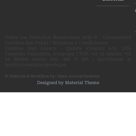
Todos los Derechos Reservados 2016 © · Universidad
Católica San Pablo | Términos y Condiciones
Campus San Lázaro - Quinta Vivanco s/n, Urb.
Campiña Paisajista, Arequipa | Telf: +51 54 605630, +51
54 605600 anexo 200, 300 ó 390 | Escríbenos a:
institucional@ucsp.edu.pe
© Platform & Workflow by:
Open Journal Systems
Designed by
Material Theme