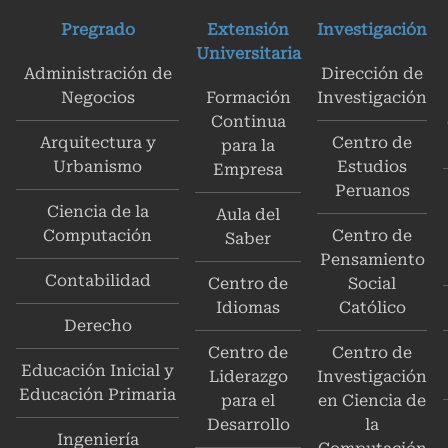
Pregrado
Extensión
Investigación
Universitaria
Administración de
Dirección de
Negocios
Formación
Investigación
Continua
Arquitectura y
Centro de
para la
Urbanismo
Estudios
Empresa
Peruanos
Ciencia de la
Aula del
Computación
Centro de
Saber
Pensamiento
Contabilidad
Centro de
Social
Idiomas
Católico
Derecho
Centro de
Centro de
Educación Inicial y
Liderazgo
Investigación
Educación Primaria
para el
en Ciencia de
Desarrollo
la
Ingeniería