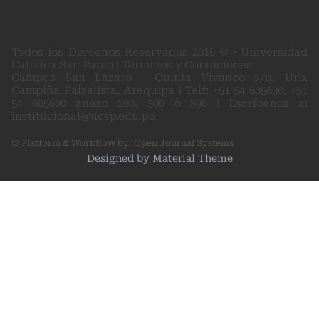
Todos los Derechos Reservados 2016 © · Universidad
Católica San Pablo | Términos y Condiciones
Campus San Lázaro - Quinta Vivanco s/n, Urb.
Campiña Paisajista, Arequipa | Telf: +51 54 605630, +51
54 605600 anexo 200, 300 ó 390 | Escríbenos a:
institucional@ucsp.edu.pe
© Platform & Workflow by:
Open Journal Systems
Designed by
Material Theme