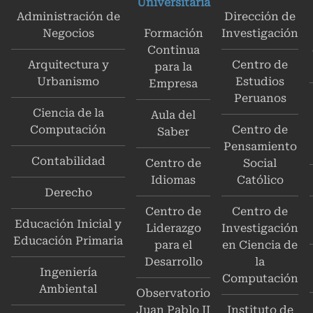
Universitaria
Administración de
Dirección de
Negocios
Formación
Investigación
Continua
Arquitectura y
Centro de
para la
Urbanismo
Estudios
Empresa
Peruanos
Ciencia de la
Aula del
Computación
Centro de
Saber
Pensamiento
Contabilidad
Centro de
Social
Idiomas
Católico
Derecho
Centro de
Centro de
Educación Inicial y
Liderazgo
Investigación
Educación Primaria
para el
en Ciencia de
Desarrollo
la
Ingeniería
Computación
Ambiental
Observatorio
Juan Pablo II
Instituto de