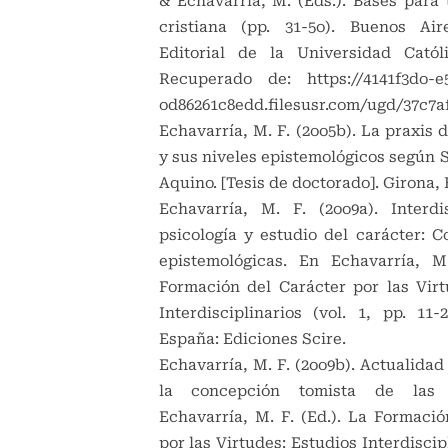
& Echavarría, M. (Eds.). Bases para 
cristiana (pp. 31-5o). Buenos Air
Editorial de la Universidad Catól
Recuperado de:
https://4141f3do-
od86261c8edd.filesusr.com/ugd/37c7a
Echavarría, M. F. (2oo5b). La praxis d
y sus niveles epistemológicos según 
Aquino. [Tesis de doctorado]. Girona,
Echavarría, M. F. (2oo9a). Interdis
psicología y estudio del carácter: C
epistemológicas. En Echavarría, M
Formación del Carácter por las Virt
Interdisciplinarios (vol. 1, pp. 11-
España: Ediciones Scire.
Echavarría, M. F. (2oo9b). Actualidad
la concepción tomista de las 
Echavarría, M. F. (Ed.). La Formació
por las Virtudes: Estudios Interdiscipl