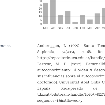
encias
Andereggen, I. (1999). Santo Tomá
Sapientia, 54(2o5), 59-68. Re
https://repositorio.uca.edu.ar/handle
Barroso, M. D. (2o17). Personali
autoconocimiento: El orden y desor
sus influencias sobre el autoconocimi
doctorado]. Universitat Abat Oliba C
España. Recuperado de: ht
tdx.cat/bitstream/handle/1o8o3/4327
sequence=1&isAllowed=y