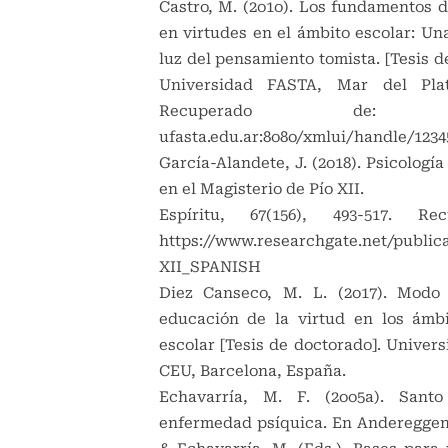
Castro, M. (2o1o). Los fundamentos d
en virtudes en el ámbito escolar: Una
luz del pensamiento tomista. [Tesis de
Universidad FASTA, Mar del Plat
Recuperado de: http
ufasta.edu.ar:8o8o/xmlui/handle/1234
García-Alandete, J. (2o18). Psicología
en el Magisterio de Pío XII.
Espíritu, 67(156), 493-517. Re
https://www.researchgate.net/public
XII_SPANISH
Diez Canseco, M. L. (2o17). Modo 
educación de la virtud en los ámbi
escolar [Tesis de doctorado]. Univers
CEU, Barcelona, España.
Echavarría, M. F. (2oo5a). Sant
enfermedad psíquica. En Andereggen, 