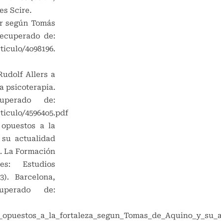
es Scire.
ser según Tomás
Recuperado de:
rticulo/4o98196
.
Rudolf Allers a
a psicoterapia.
cuperado de:
rticulo/45964o5.pdf
 opuestos a la
 su actualidad
). La Formación
s: Estudios
83). Barcelona,
uperado de:
s_opuestos_a_la_fortaleza_segun_Tomas_de_Aquino_y_su_a