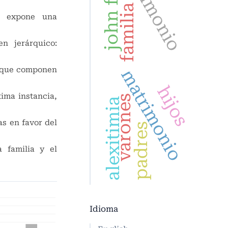
john finnis
matrimonio
familia
ón expone una
en jerárquico:
s que componen
matrimonio
hijos
tima instancia,
varones
alexitimia
s en favor del
padres
a familia y el
Idioma