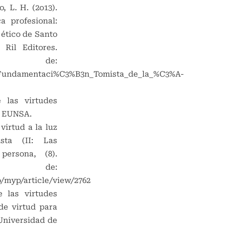
, L. H. (2o13).
a profesional:
ético de Santo
 Ril Editores.
 de:
5/Fundamentaci%C3%B3n_Tomista_de_la_%C3%A-
 las virtudes
: EUNSA.
 virtud a la luz
ista (II: Las
persona, (8).
 de:
/myp/article/view/2762
e las virtudes
de virtud para
 Universidad de