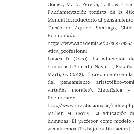
Gómez, M. E., Pereda, T. B., & Franco
Fundamentación tomista de la étic
Manual introductorio al pensamiento 
Tomás de Aquino. Santiago, Chile:
Recuperado
https://www.academia.edu/3637792
9tica_profesional
Isaacs D. (2ooo). La educación de
humanas (13.ra ed.). Navarra, España
Martí, G. (2o12). El crecimiento en la
del pensamiento aristotélico-tom
virtudes morales). Metafísica y 
Recuperado
http://www.revistas.uma.es/index.php
Müller, M. (2o19). La educación d
humanas: El profesor como modelo 
sus alumnos [Trabajo de titulación].