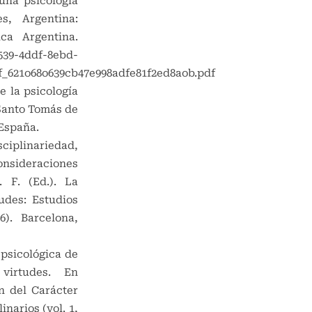
una psicología
es, Argentina:
ica Argentina.
e539-4ddf-8ebd-
f_621o68o639cb47e998adfe81f2ed8aob.pdf
e la psicología
Santo Tomás de
 España.
ciplinariedad,
onsideraciones
. F. (Ed.). La
udes: Estudios
26). Barcelona,
 psicológica de
virtudes. En
n del Carácter
inarios (vol. 1,