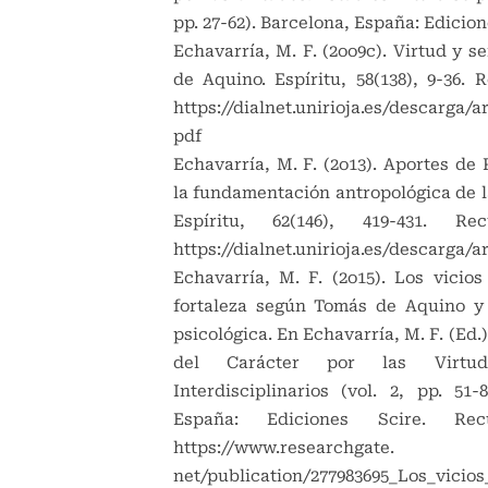
pp. 27-62). Barcelona, España: Edicion
Echavarría, M. F. (2oo9c). Virtud y 
de Aquino. Espíritu, 58(138), 9-36. 
https://dialnet.unirioja.es/descarga/a
pdf
Echavarría, M. F. (2o13). Aportes de 
la fundamentación antropológica de l
Espíritu, 62(146), 419-431. Re
https://dialnet.unirioja.es/descarga/a
Echavarría, M. F. (2o15). Los vicios
fortaleza según Tomás de Aquino y
psicológica. En Echavarría, M. F. (Ed.
del Carácter por las Virtude
Interdisciplinarios (vol. 2, pp. 51-
España: Ediciones Scire. Rec
https://www.researchgate
.
net/publication/277983695_Los_vicio