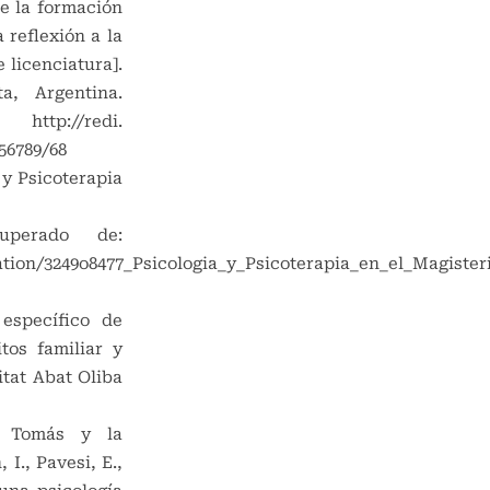
e la formación
 reflexión a la
 licenciatura].
a, Argentina.
://redi.
56789/68
 y Psicoterapia
cuperado de:
ation/3249o8477_Psicologia_y_Psicoterapia_en_el_Magister
específico de
tos familiar y
itat Abat Oliba
o Tomás y la
I., Pavesi, E.,