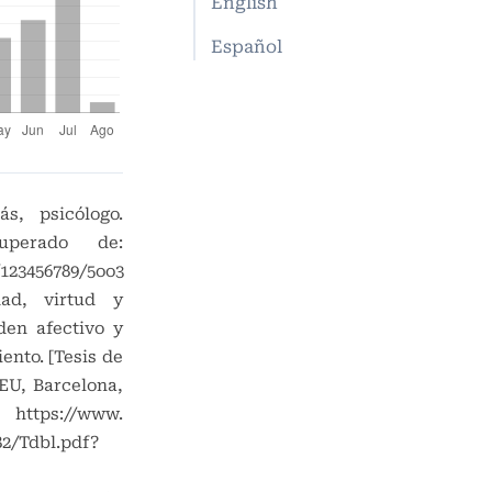
English
Español
s, psicólogo.
cuperado de:
/123456789/5oo3
dad, virtud y
den afectivo y
ento. [Tesis de
EU, Barcelona,
tps://www.
82/Tdbl.pdf?