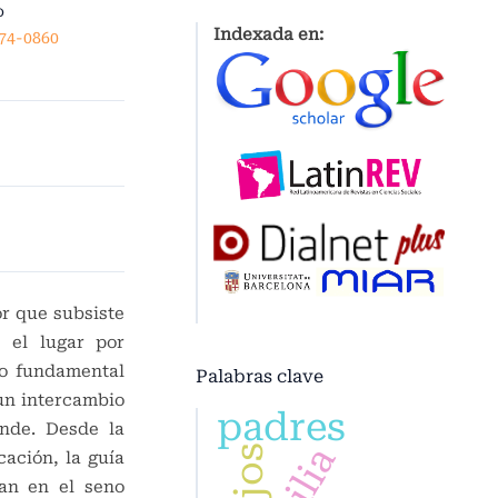
o
Indexada en:
874-0860
or que subsiste
s el lugar por
do fundamental
Palabras clave
 un intercambio
padres
nde. Desde la
hijos
ación, la guía
dan en el seno