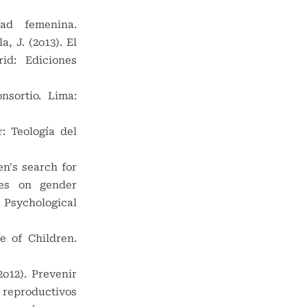
dad femenina.
a, J. (2o13). El
rid: Ediciones
nsortio. Lima:
: Teología del
en's search for
ves on gender
Psychological
e of Children.
o12). Prevenir
 reproductivos