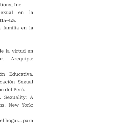
ions, Inc.
sexual en la
415-425.
 familia en la
e la virtud en
r. Arequipa:
ón Educativa.
cación Sexual
ón del Perú.
. Sexuality: A
ms. New York:
 el hogar… para