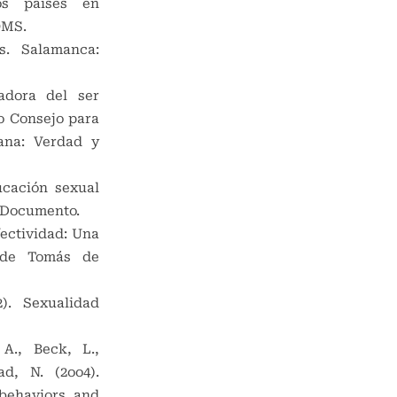
os países en
OMS.
s. Salamanca:
cadora del ser
o Consejo para
mana: Verdad y
ucación sexual
l Documento.
fectividad: Una
 de Tomás de
2). Sexualidad
 A., Beck, L.,
d, N. (2oo4).
 behaviors and