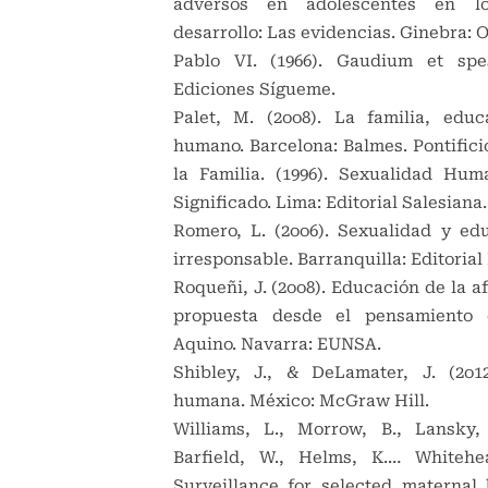
adversos en adolescentes en l
desarrollo: Las evidencias. Ginebra: 
Pablo VI. (1966). Gaudium et spe
Ediciones Sígueme.
Palet, M. (2oo8). La familia, edu
humano. Barcelona: Balmes. Pontifici
la Familia. (1996). Sexualidad Hu
Significado. Lima: Editorial Salesiana.
Romero, L. (2oo6). Sexualidad y ed
irresponsable. Barranquilla: Editoria
Roqueñi, J. (2oo8). Educación de la a
propuesta desde el pensamiento
Aquino. Navarra: EUNSA.
Shibley, J., & DeLamater, J. (2o1
humana. México: McGraw Hill.
Williams, L., Morrow, B., Lansky,
Barfield, W., Helms, K.… Whitehea
Surveillance for selected maternal