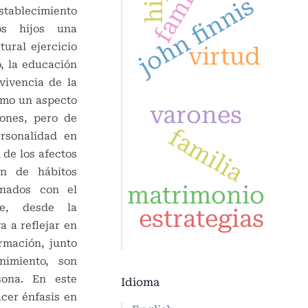
familia
john finnis
establecimiento
s hijos una
ural ejercicio
virtud
o, la educación
vivencia de la
omo un aspecto
varones
ones, pero de
familia
ersonalidad en
 de los afectos
ón de hábitos
matrimonio
onados con el
ue, desde la
estrategias
va a reflejar en
ormación, junto
nimiento, son
sona. En este
Idioma
cer énfasis en