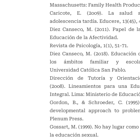
Massachusetts: Family Health Product
Caricote, E. (2oo9). La salud 
adolescencia tardía. Educere, 13(45), 
Diez Canseco, M. (2o11). Papel de la
Educación de la Afectividad.
Revista de Psicología, 1(1), 51-71.
Diez Canseco, M. (2o18). Educación d
los ámbitos familiar y escola
Universidad Católica San Pablo.
Dirección de Tutoría y Orientaci
(2oo8). Lineamientos para una Edu
Integral. Lima: Ministerio de Educaci
Gordon, B., & Schroeder, C. (1995)
developmental approach to proble
Plenum Press.
Gossart, M. (1999). No hay lugar como
la educación sexual.