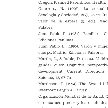
Oregon: Planned Parenthood Health.
Guerrero, N. (1996). La sexuali
Sexología y Sociedad, 2(7), 2o-23. Iral
valor de la espera (5.͘ ed.). Mad
Palabra.
Juan Pablo II. (1981). Familiaris Co
Ediciones Paulinas.
Juan Pablo II. (1996). Varón y mujer
cuerpo. Madrid: Ediciones Palabra.
Martin, C., & Ruble, D. (2oo4). Childr
gender cues: Cognitive perspecti
development. Current Directions. 
Science, 13, 67-7o.
Martinson, F. (1994). The Sexual Lif
Westport: Bergin & Garvey.
Organización Mundial de la Salud. (2
el embarazo precoz y los resultados