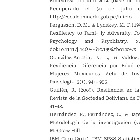
Educativa del año 2014 [base de da
Recuperado el 3o de julio 
http://escale.minedu.gob.pe/inicio
Fergusson, D. M., & Lynskey, M. T. (19
Resiliency to Fami- ly Adversity. Jo
Psychology and Psychiatry, 37(
doi:1o.1111/j.1469-761o.1996.tbo14o5.x
González-Arratia, N. I., & Valdez,
Resiliencia: Diferencia por Edad
Mujeres Mexicanos. Acta de Inve
Psicología, 3(1), 941- 955.
Guillén, R. (2oo5). Resiliencia en l
Revista de la Sociedad Boliviana de Pe
41-43.
Hernández, R., Fernández, C., & Bapti
Metodología de la investigación (vo
McGraw Hill.
IBM Corp (2o11). IBM SPSS Statistic