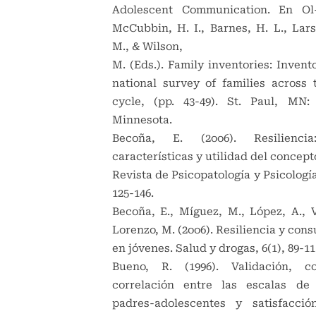
Adolescent Communication. En Ol
McCubbin, H. I., Barnes, H. L., Lar
M., & Wilson,
M. (Eds.). Family inventories: Invent
national survey of families across t
cycle, (pp. 43-49). St. Paul, MN:
Minnesota.
Becoña, E. (2oo6). Resiliencia:
características y utilidad del concept
Revista de Psicopatología y Psicología
125-146.
Becoña, E., Míguez, M., López, A., 
Lorenzo, M. (2oo6). Resiliencia y con
en jóvenes. Salud y drogas, 6(1), 89-11
Bueno, R. (1996). Validación, c
correlación entre las escalas de
padres-adolescentes y satisfacció