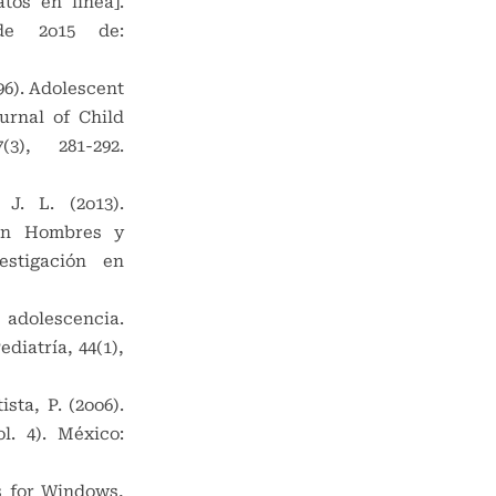
tos en línea].
de 2o15 de:
96). Adolescent
urnal of Child
3), 281-292.
 J. L. (2o13).
 en Hombres y
stigación en
a adolescencia.
diatría, 44(1),
sta, P. (2oo6).
l. 4). México:
s for Windows,