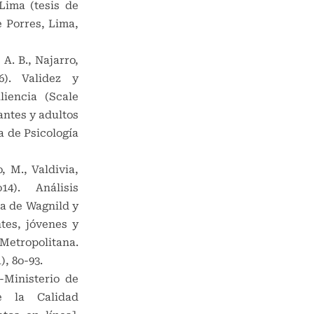
Lima (tesis de
 Porres, Lima,
 A. B., Najarro,
). Validez y
liencia (Scale
antes y adultos
a de Psicología
, M., Valdivia,
4). Análisis
ia de Wagnild y
tes, jóvenes y
etropolitana.
), 8o-93.
-Ministerio de
de la Calidad