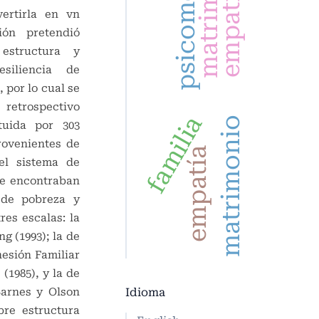
matrimonio
psicometría
empatía
ertirla en vn
ión pretendió
 estructura y
siliencia de
 por lo cual se
o
retrospectivo
familia
matrimonio
tuida por 303
rovenientes de
empatía
el sistema de
se encontraban
 de pobreza y
res escalas: la
g (1993); la de
esión Familiar
 (1985), y la de
Idioma
Barnes y Olson
bre estructura