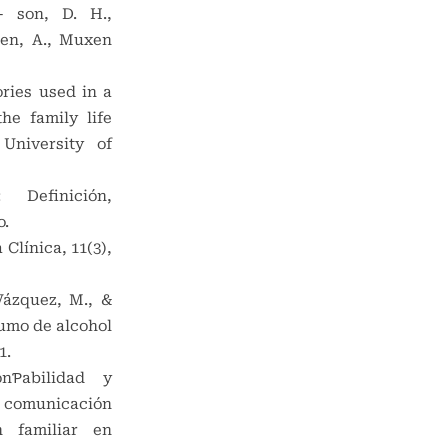
- son, D. H.,
sen, A., Muxen
ories used in a
he family life
 University of
 Definición,
o.
 Clínica, 11(3),
Vázquez, M., &
sumo de alcohol
1.
onƤabilidad y
 comunicación
n familiar en