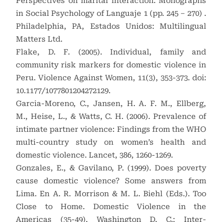
Perspectives on marital interaction: Monographs
in Social Psychology of Languaje 1 (pp. 245 – 270) .
Philadelphia, PA, Estados Unidos: Multilingual
Matters Ltd.
Flake, D. F. (2005). Individual, family and
community risk markers for domestic violence in
Peru. Violence Against Women, 11(3), 353-373. doi:
10.1177/1077801204272129.
Garcia-Moreno, C., Jansen, H. A. F. M., Ellberg,
M., Heise, L., & Watts, C. H. (2006). Prevalence of
intimate partner violence: Findings from the WHO
multi-country study on women’s health and
domestic violence. Lancet, 386, 1260-1269.
Gonzales, E., & Gavilano, P. (1999). Does poverty
cause domestic violence? Some answers from
Lima. En A. R. Morrison & M. L. Biehl (Eds.). Too
Close to Home. Domestic Violence in the
Americas (35-49). Washington D. C.: Inter-