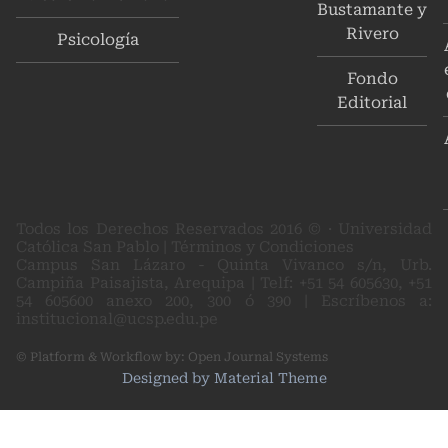
Bustamante y
Rivero
Psicología
Fondo
Editorial
Todos los Derechos Reservados 2016 © · Universidad
Católica San Pablo | Términos y Condiciones
Campus San Lázaro - Quinta Vivanco s/n, Urb.
Campiña Paisajista, Arequipa | Telf: +51 54 605630, +51
54 605600 anexo 200, 300 ó 390 | Escríbenos a:
institucional@ucsp.edu.pe
© Platform & Workflow by:
Open Journal Systems
Designed by
Material Theme