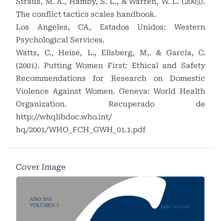
Straus, M. A., Hamby, S. L., & Warren, W. L. (2003).
The conflict tactics scales handbook.
Los Angeles, CA, Estados Unidos: Western
Psychological Services.
Watts, C., Heise, L., Ellsberg, M,. & García, C.
(2001). Putting Women First: Ethical and Safety
Recommendations for Research on Domestic
Violence Against Women. Geneva: World Health
Organization. Recuperado de
http://whqlibdoc.who.int/
hq/2001/WHO_FCH_GWH_01.1.pdf
Cover Image