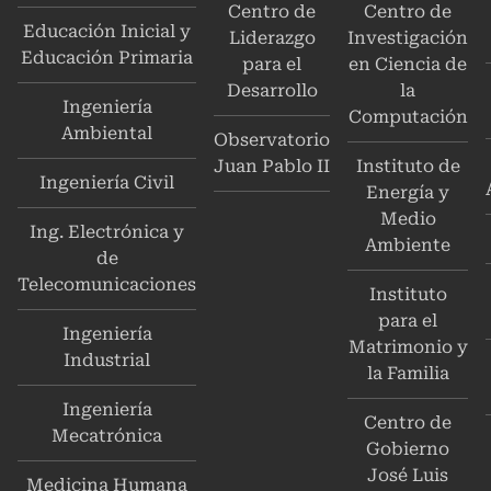
Centro de
Centro de
Educación Inicial y
Liderazgo
Investigación
Educación Primaria
para el
en Ciencia de
Desarrollo
la
Ingeniería
Computación
Ambiental
Observatorio
Juan Pablo II
Instituto de
Ingeniería Civil
Energía y
Medio
Ing. Electrónica y
Ambiente
de
Telecomunicaciones
Instituto
para el
Ingeniería
Matrimonio y
Industrial
la Familia
Ingeniería
Centro de
Mecatrónica
Gobierno
José Luis
Medicina Humana